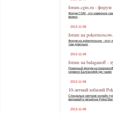
forum.cgm.ru - форум
Форум CGM - это наверное сам
можно
..
2013-11-06
forum на pokermoscow.
Форум на pokermoscow - этот 
там довольно
..
2013-11-06
forum на balaganoff 
Покерный форум на balaganoff
сервисе Балганофф где также
.
2013-11-06
10-летний юбилей Pok
Спеціальні святкові онлайн-тур
вигравайте мільйони PokerStar
2013-11-06