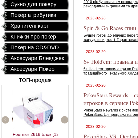
2010 рік був значним роком дл
Сукно для покеру
рекордними виграшами та др
Покер атрибутика
2023-02-28
Хранителі карт
Spin & Go Races спин-
Будьте готові до епічних пере
Книжки про покер
жагу до швидкості. Гарантован
Покер на CD&DVD
2023-02-20
Аксесуари Блекджек
6+ Hold'em: правила и
Аксесуари Покер
6+ Hold’em: правила гри на P
традиційного Техаського Холд
ТОП-продаж
2023-02-20
PokerStars Rewards –
игроков в сервисе Pok
PokerStars Rewards є системо
PokerStars. Ця програма наго
2023-02-20
Fournier 2818 Блок (12
PokerStars VR. Особе