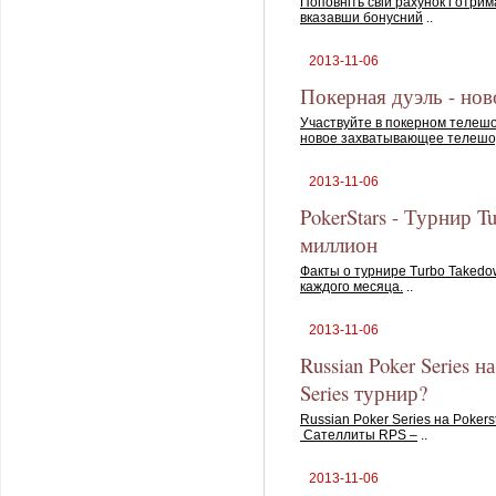
Поповніть свій рахунок і отри
вказавши бонусний
..
2013-11-06
Покерная дуэль - ново
Участвуйте в покерном телешо
новое захватывающее телешо
2013-11-06
PokerStars - Турнир 
миллион
Факты о турнире Turbo Takedo
каждого месяца.
..
2013-11-06
Russian Poker Series н
Series турнир?
Russian Poker Series на Pokers
Сателлиты RPS –
..
2013-11-06