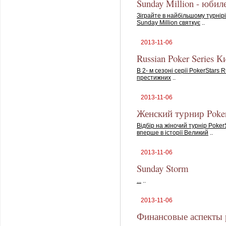
Sunday Million - юбиле
Зіграйте в найбільшому турнірі
Sunday Million святкує
..
2013-11-06
Russian Poker Series К
В 2- м сезоні серії PokerStars 
престижних
..
2013-11-06
Женский турнир Poker
Відбір на жіночий турнір Poke
вперше в історії Великий
..
2013-11-06
Sunday Storm
...
..
2013-11-06
Финансовые аспекты р