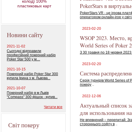
колод) 100%
PokerStars в виртуаль
пластиковых карт
PokerStars VR - це ігрова пла
оператором онлайн-ігор у світі
2023-02-20
Новини сайту
WSOP 2023. Место, в
World Series of Poker 
2021-11-02
Сьогодні відправили
З 30 травня по 18 червня 2023 
професійний покерний набір
Poker Star 500 у м....
2023-02-20
2021-10-15
Система распределен
Покерний набір Poker Star 300
купила Ірина з м. Львова...
Серія турнірів World Series of
покеру
..
2021-10-07
Покерний набір в м Львів
2022-12-06
"Compass" 300 фішок - купив...
Актуальный список 
Читати все
для использования на 
Не впевнений – перепитай. Зга
Світ покеру
стороннього софту в
..