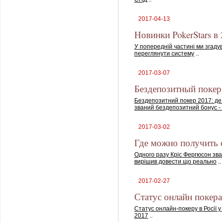
2017-04-13
Новинки PokerStars в 
У попередній частині ми згаду
переглянути систему
..
2017-03-07
Бездепозитный покер
Бездепозитний покер 2017: де
званий бездепозитний бонус - 
2017-03-02
Где можно получить 
Одного разу Кріс Фергюсон зв
вирішив довести що реально
..
2017-02-27
Статус онлайн покера
Статус онлайн-покеру в Росії у
2017
..