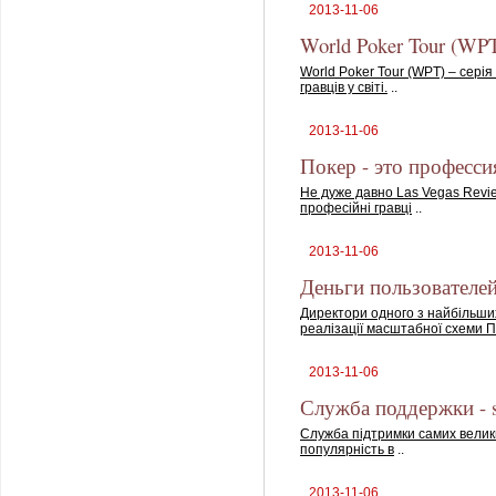
2013-11-06
World Poker Tour (WP
World Poker Tour (WPT) – сері
гравців у світі.
..
2013-11-06
Покер - это професси
Не дуже давно Las Vegas Revie
професійні гравці
..
2013-11-06
Деньги пользователей 
Директори одного з найбільших 
реалізації масштабної схеми 
2013-11-06
Служба поддержки - s
Служба підтримки самих велики
популярність в
..
2013-11-06