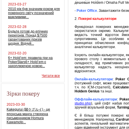
дешевше Holdem / Omaha Full Ver
2023-03-27
2010 рік був значним роком для
-
Poker Office
. Завантажити без
покерного світу позначений
важливими...
2.
Покерні калькулятори
2023-02-28
Функціонал покерних менедже
скористатися окремо. Калькул
Будьте готові до епічних
видасть точний відсоток ймо
перегонів. Понад $7500
супротивника. Це особливо к
гарантованих призів
принципах обчислення коефіц
щодня. Відчуй...
аналітичні калькулятори.
2023-02-20
Існують онлайн-калькулятори, як
6+ Hold’em: правила гри на
ігрового столу і моментально
PokerStars6+ Hold’em є
складності, від примітивних р
захоплюючою новою...
калькулятор надасть неоцін
відрізнятися.
Читати все
Онлайн-калькулятори
:
Poker C
(потужний софт, може працюват
т.ч. по ICM-стратегії),
Calculat
Зірки покеру
Holdem Genius
та інші.
Оффлайн-калькулятори
:
Poker
studio.php
), цей софт набув по
2023-03-30
зручній візуальній формі,
Turning
Kakegurui (賭ケグルイ) - це
японська манга створена
Є й більш потужні покерні ка
письменником Homura
менеджерів. Наприклад,
Cardru
Kawamoto...
аспектів, геніальний математич
один відмінний інструмент для о