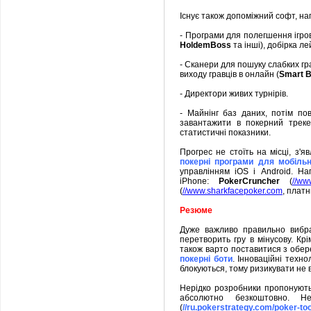
Існує також допоміжний софт, на
- Програми для полегшення ігров
HoldemBoss
та інші), добірка ле
- Сканери для пошуку слабких гр
виходу гравців в онлайн (
Smart 
- Директори живих турнірів.
- Майнінг баз даних, потім по
завантажити в покерний треке
статистичні показники.
Прогрес не стоїть на місці, з'я
покерні програми для мобільн
управлінням iOS і Android. На
iPhone:
PokerCruncher
(
//ww
(
//www.sharkfacepoker.com
, плат
Резюме
Дуже важливо правильно вибра
перетворить гру в мінусову. Крі
також варто поставитися з обер
покерні боти
. Інноваційні техн
блокуються, тому ризикувати не 
Нерідко розробники пропонують
абсолютно безкоштовно. 
(
//ru.pokerstrategy.com/poker-too