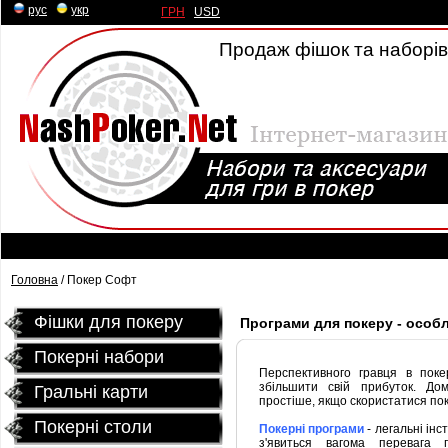
рус
|
укр
ГРН
|
USD
Продаж фішок та наборів 
Головна
/ Покер Софт
Фішки для покеру
Програми для покеру - особ
Покерні набори
Перспективного гравця в поке
збільшити свій прибуток. До
Гральні карти
простіше, якщо скористатися по
Покернi столи
Покерні програми
- легальні інс
з'явиться вагома перевага