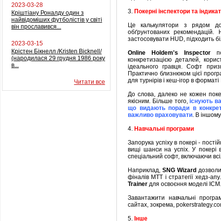
2023-03-28
3.
Покерні інспектори та індика
Кріштіану Роналду один з
найвідоміших футболістів у світі
Це калькулятори з рядом дод
він прославився...
обґрунтованих рекомендацій.
застосовувати HUD, підходить бі
2023-03-15
Крістен Бікнелл /Kristen Bicknell/
Online Holdem's Inspector
по
(народилася 29 грудня 1986 року
конкретизацією деталей, корис
в...
ідеального гравця. Софт приз
Практично близнюком цієї прог
для турнірів і кеш-ігор в форматі P
Читати все
До слова, далеко не кожен поке
якісним. Більше того,
існують ва
що видають поради в конкретни
важливо враховувати
. В іншом
4.
Навчальні програми
Запорука успіху в покері - пост
вищі шанси на успіх. У покері 
спеціальний софт, включаючи всі
Наприклад,
SNG Wizard
дозволи
фіналів МТТ і стратегії хедз-апу
Trainer
для освоєння моделі ICM
Завантажити навчальні програ
сайтах, зокрема, pokerstrategy.c
5.
Інше