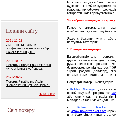
Можливостей дуже багато, чим 
буде шансів обійти супротивник
Профессиональный
колосальним об'ємом інформації,
покерный набор
комфортнішою і прибутковішою.
"Monte Carlo Millions"
Як вибрати покерную програму
Грамотне використання пок
Новини сайту
прибутковості, саме тому без сп
Якщо є бажання купити або з
2021-11-02
наступних категорій:
Сьогодні відправили
професійний покерний набір
1.
Покерні менеджери
Poker Star 500 у м....
Багатофункціональні програми,
групують статистичні дані та под
2021-10-15
румах. Головною перевагою є мо
Покерний набір Poker Star 300
безпосередньо під час сесії (H
купила Ірина з м. Львова...
зіграні роздачі (реплеєр), с
параметрами, вибирати столи, ви
2021-10-07
Покерний набір в м Львів
Популярні покерні менеджери:
"Compass" 300 фішок - купив...
-
Holdem Manager
. Доступна 
офіційному сайті розробника
//
Читати все
або купити один з варіантів:
Mаnager 2 Small Stakes (для низьк
-
Poker Tracker
. Б
Світ покеру
4:
//www.pokertracker.com
(пробн
ціна буде відрізнятися в зале