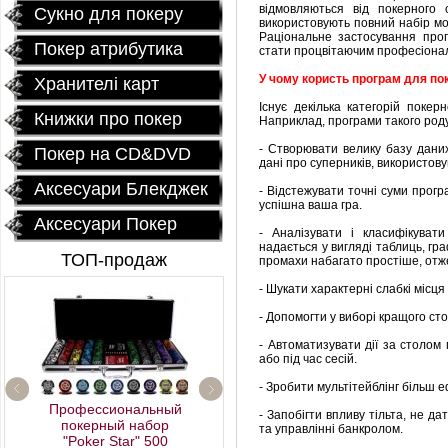
відмовляються від покерного 
Сукно для покеру
використовують повний набір м
Раціональне застосування прог
Покер атрибутика
стати процвітаючим професіона
У чому користь програм для по
Хранителі карт
Існує декілька категорій поке
Книжки про покер
Наприклад, програми такого роду
- Створювати велику базу даних
Покер на CD&DVD
дані про суперників, використов
Аксесуари Блекджек
- Відстежувати точні суми програ
успішна ваша гра.
Аксесуари Покер
- Аналізувати і класифікуват
надається у вигляді таблиць, гра
ТОП-продаж
промахи набагато простіше, отже
- Шукати характерні слабкі місця 
- Допомогти у виборі кращого сто
- Автоматизувати дії за столом
або під час сесій.
- Зробити мультітейблінг більш 
Профессиональный
- Запобігти впливу тільта, не д
покерный набор
та управлінні банкролом.
"Poker Star" 500