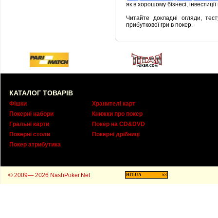
як в хорошому бізнесі, інвестиці
Читайте докладні огляди, тес
прибуткової гри в покер.
КАТАЛОГ ТОВАРІВ
Фішки
Хранителі карт
Покерні набори
Книжки про покер
Гральні карти
Покер на CD&DVD
Покерні столи
Покерні дрібниці
Покер атрибутика
© 2009— 2026 NashPoker.Net
HIT.UA
53