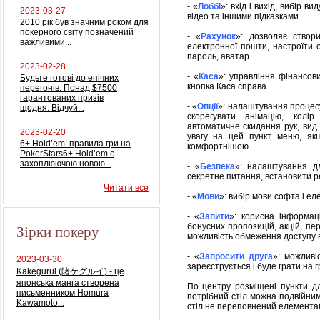
- «
Лоббі
»: вхід і вихід, вибір ви
2023-03-27
відео та іншими підказками.
2010 рік був значним роком для
покерного світу позначений
- «
Рахунок
»: дозволяє створи
важливими...
електронної пошти, настроїти 
пароль, аватар.
2023-02-28
- «
Каса
»: управління фінансов
Будьте готові до епічних
кнопка Каса справа.
перегонів. Понад $7500
гарантованих призів
- «
Опції
»: налаштування процесу 
щодня. Відчуй...
скорегувати анімацію, колір
автоматичне скидання рук, вид 
2023-02-20
увагу на цей пункт меню, як
6+ Hold’em: правила гри на
комфортнішою.
PokerStars6+ Hold’em є
захоплюючою новою...
- «
Безпека
»: налаштування д
секретне питання, встановити р
Читати все
- «
Мови
»: вибір мови софта і ел
- «
Запити
»: корисна інформаці
Зірки покеру
бонусних пропозицій, акцій, пер
можливість обмеження доступу в г
- «
Запросити друга
»: можливі
2023-03-30
зареєструється і буде грати на г
Kakegurui (賭ケグルイ) - це
японська манга створена
По центру розміщені пункти для
письменником Homura
потрібний стіл можна подвійним
Kawamoto...
стіл не переповнений елементам