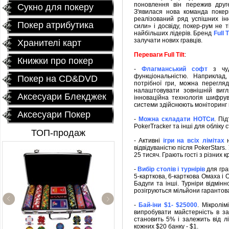
поновлення він пережив друг
Сукно для покеру
З'явилася нова команда покер
реалізований ряд успішних інн
Покер атрибутика
сили» і досвіду, покер-рум не 
найбільших лідерів. Бренд
Full T
залучати нових гравців.
Хранителі карт
Переваги Full Tilt
:
Книжки про покер
-
Флагманський софт
з чуд
функціональністю. Наприклад
Покер на CD&DVD
потрібної гри, можна перегляд
налаштовувати зовнішній вигл
Аксесуари Блекджек
інноваційна технологія шифрув
системи здійснюють моніторинг 
Аксесуари Покер
-
Можна складати НОТСи
. Пі
PokerTracker та інші для обліку 
ТОП-продаж
- Активні
ігри на всіх лімітах
н
відвідуваністю після PokerStars
25 тисяч. Грають гості з різних 
-
Вибір столів і турнірів
для гра
5-карткова, 6-карткова Омаха і 
Бадуги та інші. Турніри відмі
розігруються мільйони гарантов
-
Бай-іни $1- $25000
. Мікролім
випробувати майстерність в за
Керамические фишки
становить 5% і залежить від лі
«EPT PokerStars»
кожних $20 банку - $1.