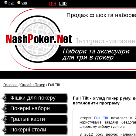
рус
|
укр
ГРН
|
USD
Продаж фішок та наборів 
Головна
/
Онлайн Покер
/ Full Tilt
Фішки для покеру
Full Tilt - огляд покер руму,
встановити програму
Покерні набори
Гральні карти
Історія
Full Tilt
почалася в 20
користувачів завдяки бездог
широкому вибору турнірів.
Покернi столи
З 2012 року ресурс належить