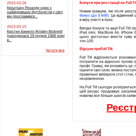
Бонуси при реєстрації на Full Til
2023-03-28
Кріштіану Роналду один з
Новим гравцям, які після реєст
найвідоміших футболістів у світі
бонус (до $ 600)
. Це відмінний
він прославився...
в міру участі в іграх.
2023-03-15
Вигідні бонуси та акції Full Til
Крістен Бікнелл /Kristen Bicknell/
iPad mini, MacBook Air, iPhone
(народилася 29 грудня 1986 року
цього достатньо внести суму 
в...
топ-100.
Відгуки проFull Tilt
Читати все
Full Tilt відрізняється різнома
потрапити на відносно лузово 
профі. Гравці, які розуміють це,
оцінити свої сили, можна посту
правильно вибирати стіл і стек,
незрівнянною.
На Full Tilt сьогодні розігрують
цей ресурс продовжує запалюва
новачка все більше шансів заяви
Реєстр