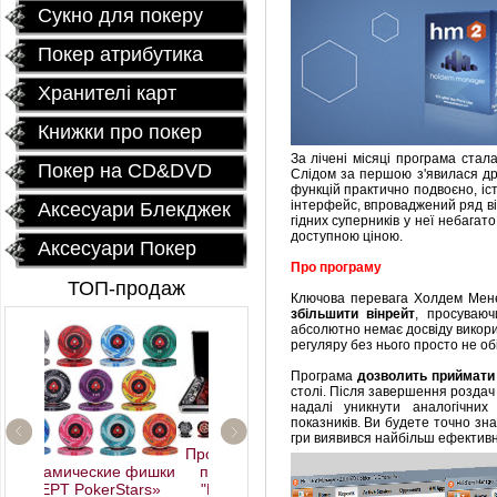
Сукно для покеру
Покер атрибутика
Хранителі карт
Книжки про покер
За лічені місяці програма стал
Покер на CD&DVD
Слідом за першою з'явилася др
функцій практично подвоєно, іс
інтерфейс, впроваджений ряд ві
Аксесуари Блекджек
гідних суперників у неї небага
доступною ціною.
Аксесуари Покер
Про програму
ТОП-продаж
Ключова перевага Холдем Мене
збільшити вінрейт
, просуваюч
абсолютно немає досвіду викори
регуляру без нього просто не об
Програма
дозволить приймати
столі. Після завершення роздач
надалі уникнути аналогічних
показників. Ви будете точно зна
гри виявився найбільш ефективни
Профессиональный
ические фишки
покерный набор
 PokerStars»
"Poker Star" 500