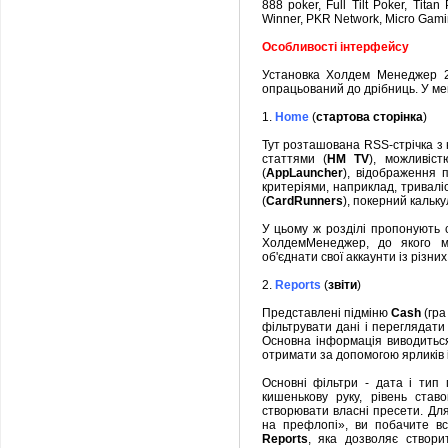
888 poker, Full Tilt Poker, Titan
Winner, PKR Network, Micro Gami
Особливості інтерфейсу
Установка Холдем Менеджер 2 в
опрацьований до дрібниць. У мен
1.
Home
(
стартова сторінка
)
Тут розташована RSS-стрічка з 
статтями (
HM TV
), можливіс
(
AppLauncher
), відображення 
критеріями, наприклад, тривалі
(
CardRunners
), покерний кальку
У цьому ж розділі пропонують 
ХолдемМенеджер, до якого мо
об'єднати свої аккаунти із різни
2.
Reports
(
звіти
)
Представлені підміню
Cash
(гра 
фільтрувати дані і переглядати
Основна інформація виводиться
отримати за допомогою ярликів 
Основні фільтри - дата і тип 
кишенькову руку, рівень став
створювати власні пресети. Дл
на префлопі», ви побачите вс
Reports
, яка дозволяє створит