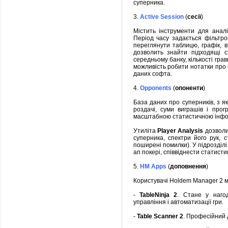
суперника.
3.
Active Session
(
сесії
)
Містить інструменти для аналі
Період часу задається фільтро
переглянути таблицю, графік, 
дозволить знайти підходящі с
середньому банку, кількості грав
можливість робити нотатки про 
даних софта.
4.
Opponents
(
опоненти
)
База даних про суперників, з я
роздачі, суми виграшів і прог
масштабною статистичною інфо
Утиліта
Player Analysis
дозволит
суперника, спектри його рук, с
поширені помилки). У підрозділ
ап покері, співвіднести статисти
5.
HM Apps
(
доповнення
)
Користувачі Holdem Manager 2 м
-
TableNinja 2
. Стане у нагод
управління і автоматизації гри.
-
Table Scanner 2
. Професійний 