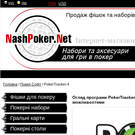
рус
|
укр
ГРН
|
USD
Продаж фішок та наборів 
Головна
/
Покер Софт
/ PokerTracker-4
Фішки для покеру
Огляд програми PokerTracke
можливостями
Покерні набори
Гральні карти
Покернi столи