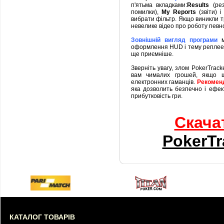
п'ятьма вкладками:
Results
(рез
помилки),
My Reports
(звіти) 
вибрати фільтр. Якщо виникли т
невелике відео про роботу певног
Зовнішній вигляд програми
м
оформлення HUD і тему реплеер
ще приємніше.
Зверніть увагу, злом PokerTrac
вам чималих грошей, якщо ш
електронних гаманців.
Рекомен
яка дозволить безпечно і ефек
прибутковість гри.
Скача
PokerTr
КАТАЛОГ ТОВАРІВ