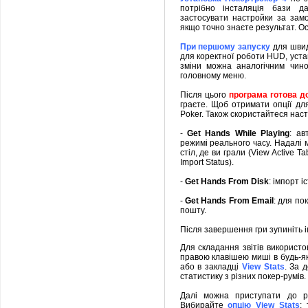
потрібно інсталяція бази д
застосувати настройки за зам
якщо точно знаєте результат. Ос
При першому запуску
для швид
для коректної роботи HUD, устано
зміни можна аналогічним чино
головному меню.
Після цього
програма готова д
граєте. Щоб отримати опції для
Poker. Також скористайтеся нас
-
Get Hands While Playing
: ав
режимі реального часу. Надалі 
стіл, де ви грали (View Active T
Import Status).
-
Get Hands From Disk
: імпорт і
-
Get Hands From Email
: для по
пошту.
Після завершення гри зупиніть 
Для складання звітів використо
правою клавішею миші в будь-я
або в закладці
View Stats
. За 
статистику з різних покер-румів.
Далі можна приступати до р
Вибирайте
опцію View Stats
: