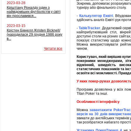
2023-03-28
Зокрема, допомагає розрахувати
Кріштіану Роналду один з
турніру або фінального столу.
найвідоміших футболістів у світі
він прославився...
-
Калькулятор Еквіті
. Вбудова
здійснить аналіз Еквіті рук про
2023-03-15
-
TableTracker
. Додатковий серв
Крістен Бікнелл /Kristen Bicknell/
найприбутковіший стіл, вінре
(народилася 29 грудня 1986 року
доступні столи на різних сайтах,
в...
показує статистику щодо кожно
Можна використовувати рейтин
Читати все
чином.
Користувач, який вирішив купит
покерними менеджерами, зіт
відмінний, швидкість висок
статистичних показників та інс
освоїти всі можливості. Правда
У яких покер-румах дозволяєть
Програма дозволена у всіх покер
Titan Poker та інші.
Особливості інтерфейсу
Можна
завантажити PokerTrac
версія на 30 днів використанн
звикати до англійських терміні
так розібратися набагато прост
Установка ПокерТрекер 4
не з