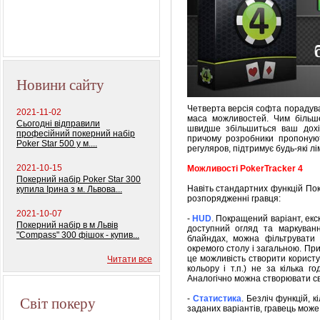
Новини сайту
Четверта версія софта порадувал
2021-11-02
маса можливостей. Чим більше
Сьогодні відправили
швидше збільшиться ваш дохід
професійний покерний набір
причому розробники пропонуют
Poker Star 500 у м....
регуляров, підтримує будь-які лі
2021-10-15
Можливості PokerTracker 4
Покерний набір Poker Star 300
Навіть стандартних функцій Пок
купила Ірина з м. Львова...
розпорядженні гравця:
2021-10-07
-
HUD
. Покращений варіант, ек
Покерний набір в м Львів
доступний огляд та маркуванн
"Compass" 300 фішок - купив...
блайндах, можна фільтрувати 
окремого столу і загальною. Пр
це можливість створити користу
Читати все
кольору і т.п.) не за кілька 
Аналогічно можна створювати св
Світ покеру
-
Статистика
. Безліч функцій, 
заданих варіантів, гравець може