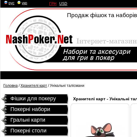
рус
|
укр
ГРН
|
USD
Продаж фішок та наборів 
Головна
/
Хранителі карт
/ Унікальні талісмани
Фішки для покеру
Хранителі карт - Унікальні та
Покерні набори
Гральні карти
Покернi столи