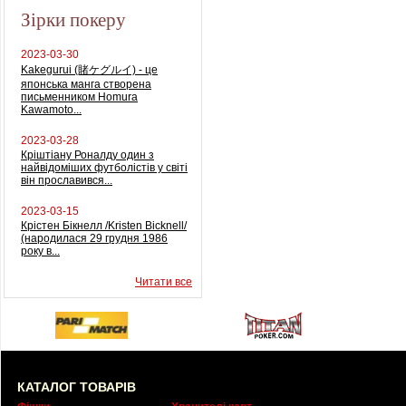
Зірки покеру
2023-03-30
Kakegurui (賭ケグルイ) - це
японська манга створена
письменником Homura
Kawamoto...
2023-03-28
Кріштіану Роналду один з
найвідоміших футболістів у світі
він прославився...
2023-03-15
Крістен Бікнелл /Kristen Bicknell/
(народилася 29 грудня 1986
року в...
Читати все
КАТАЛОГ ТОВАРІВ