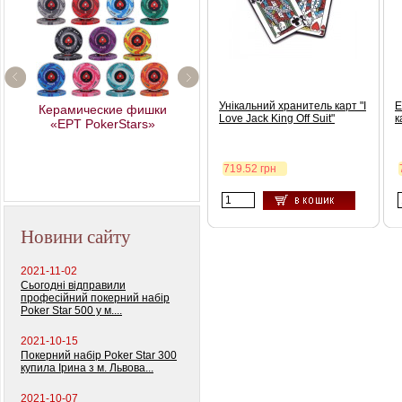
Унікальний хранитель карт "I
Е
Керамические фишки
Love Jack King Off Suit"
к
«EPT PokerStars»
Профессиональный
покерный набор
719.52 грн
"Monte Carlo Millions"
Новини сайту
2021-11-02
Сьогодні відправили
професійний покерний набір
Poker Star 500 у м....
2021-10-15
Покерний набір Poker Star 300
купила Ірина з м. Львова...
2021-10-07