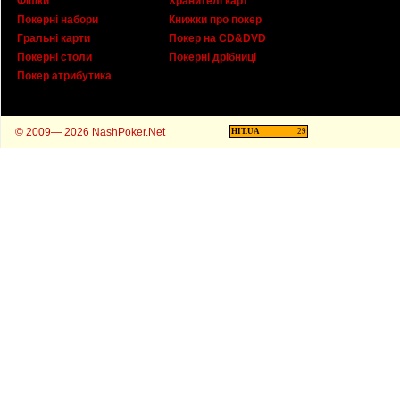
Фішки
Хранителі карт
Покерні набори
Книжки про покер
Гральні карти
Покер на CD&DVD
Покерні столи
Покерні дрібниці
Покер атрибутика
© 2009— 2026 NashPoker.Net
HIT.UA
29