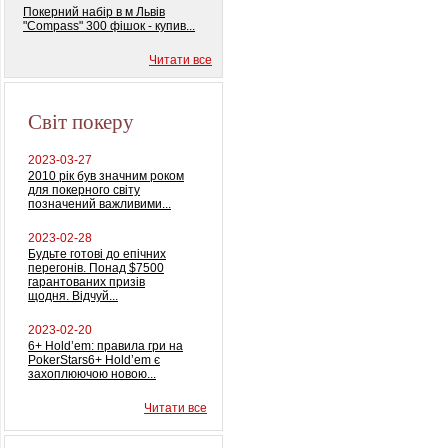
Покерний набір в м Львів
"Compass" 300 фішок - купив...
Читати все
Світ покеру
2023-03-27
2010 рік був значним роком
для покерного світу
позначений важливими...
2023-02-28
Будьте готові до епічних
перегонів. Понад $7500
гарантованих призів
щодня. Відчуй...
2023-02-20
6+ Hold’em: правила гри на
PokerStars6+ Hold’em є
захоплюючою новою...
Читати все