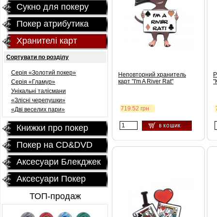
Сукно для покеру
Покер атрибутика
Хранителі карт
Сортувати по розділу
Серія «Золотий покер»
Неповторний хранитель
Р
карт "I'm A River Rat"
"
Серія «Гламур»
Унікальні талісмани
«Злісні черепушки»
719.52 грн
«Дві веселих пари»
Книжки про покер
Покер на CD&DVD
Аксесуари Блекджек
Аксесуари Покер
ТОП-продаж