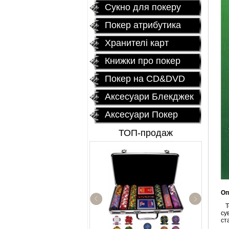
Сукно для покеру
Покер атрибутика
Хранителі карт
Книжки про покер
Покер на CD&DVD
Аксесуари Блекджек
Аксесуари Покер
ТОП-продаж
Оп
Те
су
ст
Fournier 2818 Блок 