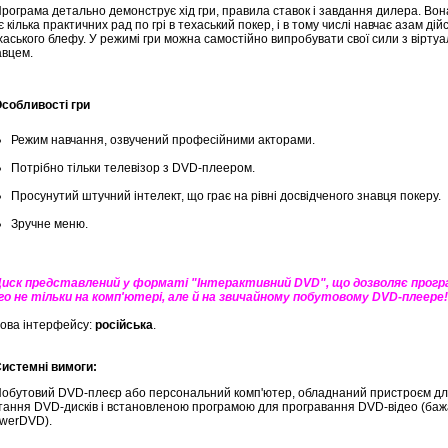
ограма детально демонструє хід гри, правила ставок і завдання дилера. Вон
т
є кілька практичних рад по грі в техаський покер, і в тому числі навчає азам дій
хаського блефу. У режимі гри можна самостійно випробувати свої сили з вірту
авцем.
обливості гри
Режим навчання, озвучений професійними акторами.
Потрібно тільки телевізор з DVD-плеером.
Просунутий штучний інтелект, що грає на рівні досвідченого знавця покеру.
Зручне меню.
ск представлений у форматі "Інтерактивний DVD", що дозволяє прог
го не тільки на комп'ютері, але й на звичайному побутовому DVD-плеере!
ва інтерфейсу:
російська
.
истемні вимоги:
бутовий DVD-плеєр або персональний комп'ютер, обладнаний пристроєм д
тання DVD-дисків і встановленою програмою для програвання DVD-відео (ба
werDVD).