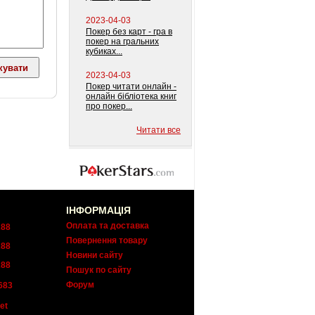
2023-04-03
Покер без карт - гра в
покер на гральних
кубиках...
2023-04-03
Покер читати онлайн -
онлайн бібліотека книг
про покер...
Читати все
ІНФОРМАЦІЯ
Оплата та доставка
288
Повернення товару
288
Новини сайту
288
Пошук по сайту
Форум
683
et