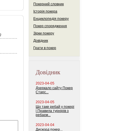
Покерний словник
Історія покера
Енциклопедія покеру
Покер спорядження
Зірки покеру
)
Довідник
Грати в покер
Довідник
2023-04-05
Дзеркало сайту Покер
Старс...
2023-04-05
Що таке ребай у покері
| Правила турнірів з
ребаєм...
2023-04-04
Дискорд покер...