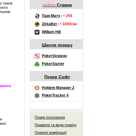
а також
online
Ставки
сного
альним
Парі-Матч
|
+ 25$
ZirkaBet
|
+ 1000грн
William Hill
Школи покеру
PokerStrategy
PokerStarter
Покер Софт
равати
Holdem Manager 2
PokerTracker 4
Покер посилання
ля
жано
Правила та види покеру
Покерні комбінації