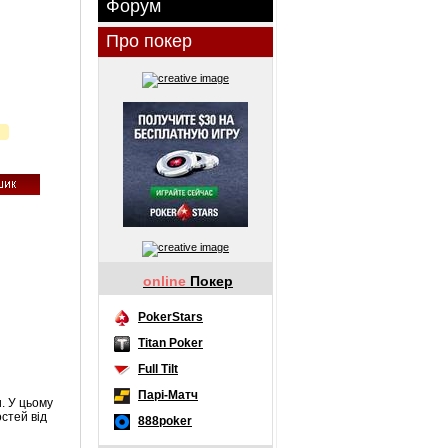
Форум
Про покер
online
Покер
PokerStars
Titan Poker
Full Tilt
Парі-Матч
. У цьому
стей від
888poker