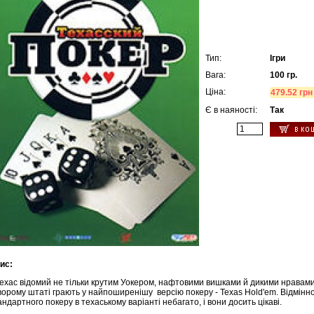
Тип:
Ігри
Вага:
100 гр.
Ціна:
479.52 грн
Є в наяності:
Так
ис:
хас відомий не тільки крутим Уокером, нафтовими вишками й дикими нравами
ворому штаті грають у найпоширенішу версію покеру - Texas Hold'em. Відмінно
андартного покеру в техаському варіанті небагато, і вони досить цікаві.
(12