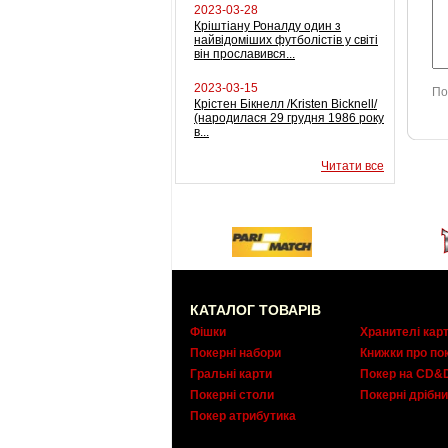
2023-03-28
Кріштіану Роналду один з
найвідоміших футболістів у світі
він прославився...
2023-03-15
По
Крістен Бікнелл /Kristen Bicknell/
(народилася 29 грудня 1986 року
в...
Читати все
КАТАЛОГ ТОВАРІВ
Фішки
Хранителі кар
Покерні набори
Книжки про по
Гральні карти
Покер на CD&
Покерні столи
Покерні дрібни
Покер атрибутика