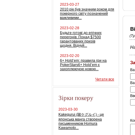
2023-03-27
2010 рік був значним роком для
покерного світу позначений
важливими...
2023-02-28
В
Будьте готові до епічних
(Т
перегонів. Понад $7500
гарантованих призів
щодня. Відчуй...
На
2023-02-20
6+ Hold’em: правила гри на
З
PokerStars6+ Hold’em є
захоплюючою новою...
Ва
Читати все
Ва
Зірки покеру
Вв
2023-03-30
Kakegurui (賭ケグルイ) - це
японська манга створена
Ко
письменником Homura
Kawamoto...