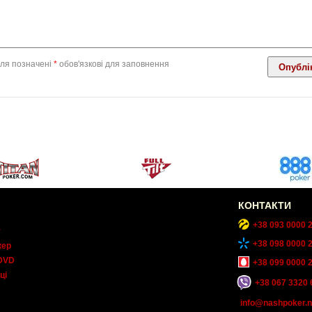
ля позначені
*
обов'язкові для заповнення
КОНТАКТИ
+38 093 0000 
т
+38 098 0000 
кер
DVD
+38 099 0000 
ці
+38 067 3320 
info@nashpoker.n