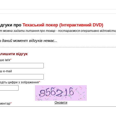
ідгуки про
Техаський покер (Інтерактивний DVD)
ут можна задати питання про товар - постараємося оперативно відповісти
 даний момент відгуків немає...
алишити відгук
ше ім'я
*
ш e-mail
едіть цифри з зображення
*
Оновити
ментар
*