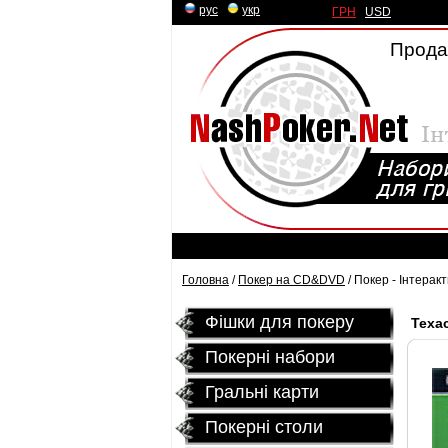
рус
|
укр
ГРН
|
USD
Продаж
Головна
/
Покер на CD&DVD
/ Покер - Інтера
Фішки для покеру
Теха
Покерні набори
Гральні карти
Покернi столи