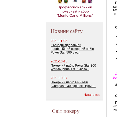
колод) 100%
Пр
пластиковых кар
да
Профессиональный
те
покерный набор
гр
"Monte Carlo Millions"
Ос
Новини сайту
2021-11-02
Сьогодні відправили
професійний покерний набір
Poker Star 500 у м....
2021-10-15
Покерний набір Poker Star 300
купила Ірина з м. Львова...
Ди
йо
2021-10-07
Покерний набір в м Львів
Мо
"Compass" 300 фішок - купив...
Читати все
С
По
чи
Світ покеру
Po