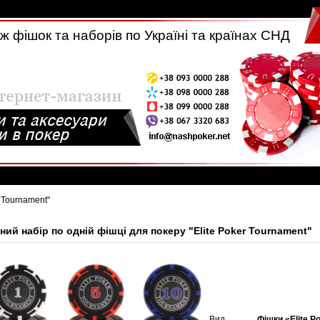
 фішок та наборів по Україні та країнах СНД
r Tournament"
ний набір по одній фішці для покеру "Elite Poker Tournament"
Вид
Фішки «Elite P