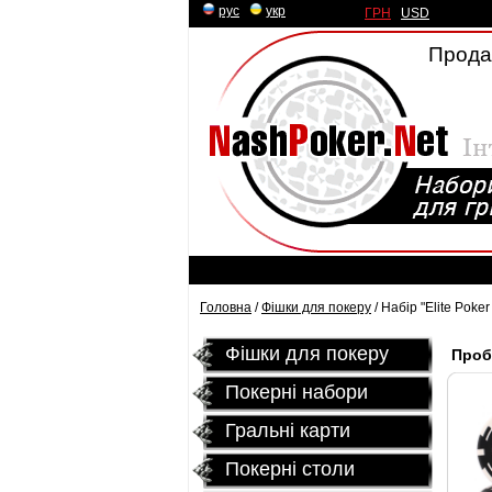
рус
|
укр
ГРН
|
USD
Продаж
Головна
/
Фішки для покеру
/ Набір "Elite Poke
Фішки для покеру
Проб
Покерні набори
Гральні карти
Покернi столи