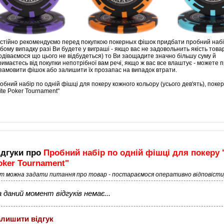
стійно рекомендуємо перед покупкою покерных фішок придбати пробний набі
бому випадку разі Ви будете у виграші - якщо вас не задовольнить якість това
одіваємося що цього не відбудеться) то Ви заощадите значно більшу суму й
римаєтесь від покупки непотрібної вам речі, якщо ж вас все влаштує - можете 
замовити фішок або залишити їх прозапас на випадок втрати.
обний набір по одній фішці для покеру кожного кольору (усього дев'ять), покер
lite Poker Tournament"
ідгуки про
Пробний набір по одній фішці для покеру "
oker Tournament"
ут можна задати питання про товар - постараємося оперативно відповісти
 даний момент відгуків немає...
алишити відгук