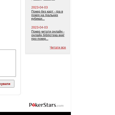
2023-04-03
Покер без карт - гра в
покер на гральних
кубиках...
2023-04-03
Покер читати онлайн -
онлайн бібліотека книг
про покер...
Читати все