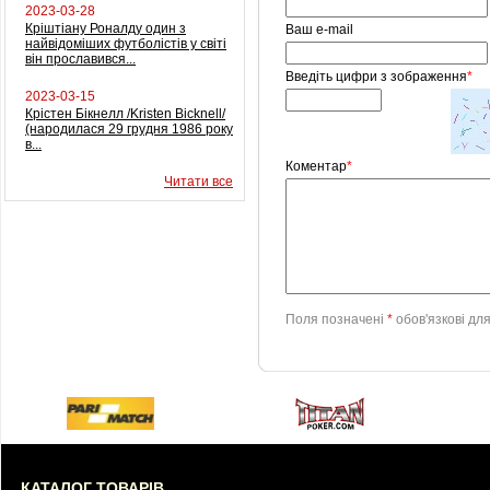
2023-03-28
Кріштіану Роналду один з
Ваш e-mail
найвідоміших футболістів у світі
він прославився...
Введіть цифри з зображення
*
2023-03-15
Крістен Бікнелл /Kristen Bicknell/
(народилася 29 грудня 1986 року
в...
Коментар
*
Читати все
Поля позначені
*
обов'язкові дл
КАТАЛОГ ТОВАРІВ