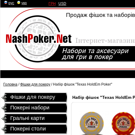
рус
|
укр
ГРН
|
USD
Продаж фішок та наборів 
Головна
/
Фішки для покеру
/ Набір фішок "Texas HoldEm Poker"
Фішки для покеру
Набір фішок "Texas HoldEm P
Покерні набори
Гральні карти
Покернi столи