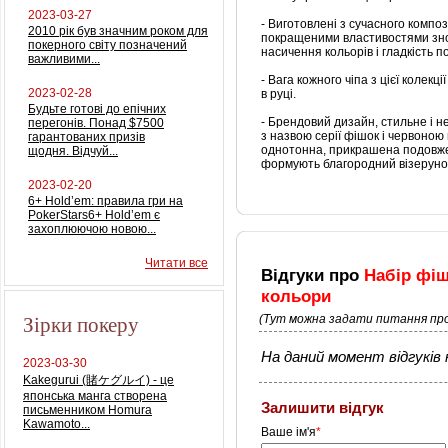
2023-03-27
- Виготовлені з сучасного компо
2010 рік був значним роком для
покращеними властивостями зно
покерного світу позначений
насичення кольорів і гладкість п
важливими...
- Вага кожного чіпа з цієї колекц
2023-02-28
в руці.
Будьте готові до епічних
- Брендовий дизайн, стильне і 
перегонів. Понад $7500
з назвою серії фішок і червоною
гарантованих призів
однотонна, прикрашена подовжен
щодня. Відчуй...
формують благородний візеруно
2023-02-20
6+ Hold’em: правила гри на
PokerStars6+ Hold’em є
захоплюючою новою...
Читати все
Відгуки про
Набір фіш
кольори
Зірки покеру
(Тут можна задати питання про
На даний момент відгуків н
2023-03-30
Kakegurui (賭ケグルイ) - це
японська манга створена
Залишити відгук
письменником Homura
Kawamoto...
Ваше ім'я
*