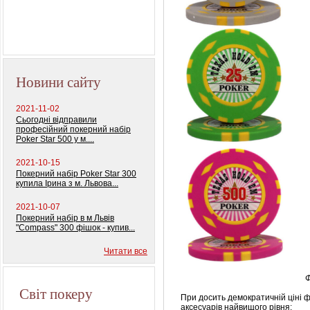
Профессиональный
покерный набор
"Monte Carlo Millions"
Новини сайту
2021-11-02
Сьогодні відправили
професійний покерний набір
Poker Star 500 у м....
2021-10-15
Покерний набір Poker Star 300
купила Ірина з м. Львова...
2021-10-07
Покерний набір в м Львів
"Compass" 300 фішок - купив...
Читати все
Ф
Світ покеру
При досить демократичній ціні 
аксесуарів найвищого рівня: