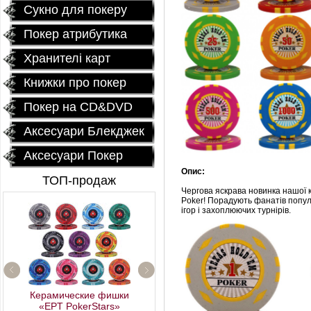
Сукно для покеру
Покер атрибутика
Хранителі карт
Книжки про покер
Покер на CD&DVD
Аксесуари Блекджек
Аксесуари Покер
Опис:
ТОП-продаж
Чергова яскрава новинка нашої к
Poker! Порадують фанатів популя
ігор і захоплюючих турнірів.
Керамические фишки
«EPT PokerStars»