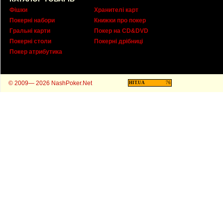
Фішки
Хранителі карт
Покерні набори
Книжки про покер
Гральні карти
Покер на CD&DVD
Покерні столи
Покерні дрібниці
Покер атрибутика
© 2009— 2026 NashPoker.Net
HIT.UA
76