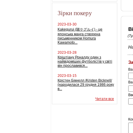
Зірки покеру
2023-03-30
В
Kakegurui (賭ケグルイ) - це
японська манга створена
(Т
письменником Homura
Kawamoto...
На
2023-03-28
Кріштіану Роналду один з
найвідоміших футболістів у світі
З
він прославився...
Ва
2023-03-15
Крістен Бікнелл /Kristen Bicknell/
Ва
(народилася 29 грудня 1986 року
в...
Вв
Читати все
Ко