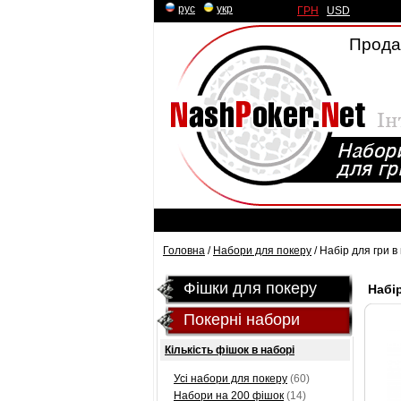
рус
|
укр
ГРН
|
USD
Продаж
Головна
/
Набори для покеру
/ Набір для гри в
Фішки для покеру
Набір
Покерні набори
Кількість фішок в наборі
Усі набори для покеру
(60)
Набори на 200 фішок
(14)