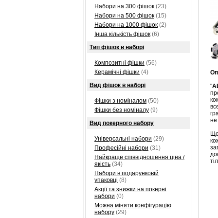
Набори на 300 фішок
(23)
Набори на 500 фішок
(15)
Набори на 1000 фішок
(2)
Інша кількість фішок
(6)
Тип фішок в наборі
Композитні фішки
(56)
Керамічні фішки
(4)
Оп
Вид фішок в наборі
"
A
пр
ко
Фішки з номіналом
(50)
вс
Фішки без номіналу
(9)
гр
не
Вид покерного набору
Ще
Універсальні набори
(29)
ко
за
Професійні набори
(31)
до
Найкраще співвідношення ціна /
ті
якість
(34)
Набори в подарунковій
упаковці
(8)
Акції та знижки на покерні
набори
(0)
Можна міняти конфігурацію
набору
(29)