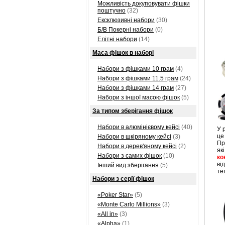
Можливість докуповувати фішки
поштучно
(32)
Ексклюзивні набори
(30)
Б/В Покерні набори
(0)
Елітні набори
(14)
Маса фішок в наборі
Набори з фішками 10 грам
(4)
Набори з фішками 11.5 грам
(24)
Набори з фішками 14 грам
(27)
Набори з іншої масою фішок
(5)
За типом зберігання фішок
Набори в алюмінієвому кейсі
(40)
У 
це
Набори в шкіряному кейсі
(3)
Пр
Набори в дерев'яному кейсі
(2)
як
Набори з самих фішок
(10)
ко
ві
Інший вид зберігання
(5)
те
Набори з серії фішок
«Poker Star»
(5)
«Monte Carlo Millions»
(3)
«All in»
(3)
«Alpha»
(1)