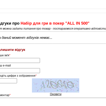
ідгуки про
Набір для гри в покер "ALL IN 500"
ут можна задати питання про товар - постараємося оперативно відповісти
 даний момент відгуків немає...
алишити відгук
ше ім'я
*
ш e-mail
едіть цифри з зображення
*
Оновити
ментар
*