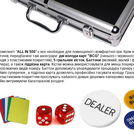
комплекті "
ALL IN 500
" є все необхідне для повноцінної і комфортної гри. Крім я
тонів, передбачені такі аксесуари:
дві колоди карт "BCG"
(синього і червоного
идві з пластиковим покриттям),
5 гральних кісток
,
Баттони
(великий, малий і 
лера), а також
підрізна карта
. Кістки можна використовувати для менш пошир
хоплюючих видів покеру. Баттон допоможуть упорядкувати процедуру турніру 
йвих суперечок , а підрізна карта дозволить професійно тасувати колоду. Грал
 пластиковим покриттям прослужать набагато довше дешевих паперових варіан
ійко витримуючи багаторазові роздачі.