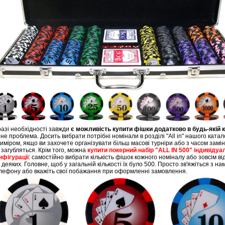
разі необхідності завжди
є можливість купити фішки
додатково в будь-якій к
 не проблема. Досить вибрати потрібні номінали в розділі "All in" нашого катало
иміром, якщо ви захочете організувати більш масові турніри або з часом замін
і загубляться. Крім того, можна
купити покерний набір "ALL IN 500" індивідуа
нфігурації
: самостійно вибрати кількість фішок кожного номіналу або зовсім в
д деяких. Головне, щоб у загальній кількості їх було 500. Просто зв'яжіться з на
лефону або вкажіть свої побажання при оформленні замовлення.