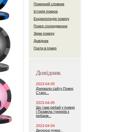
Покерний словник
Історія покера
Енциклопедія покеру
Покер спорядження
Зірки покеру
Довідник
Грати в покер
Довідник
2023-04-05
Дзеркало сайту Покер
Старс...
2023-04-05
Що таке ребай у покері
| Правила турнірів з
ребаєм...
2023-04-04
Дискорд покер...