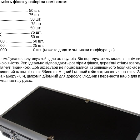
лькість фішок у наборі за номіналом:
.............................. 50 шт.
.............................. 75 шт.
.............................. 50 шт.
............................... 75 шт.
.............................. 50 шт.
............................. 75 шт.
............................. 50 шт.
0 ............................ 50 шт.
0 ............................ 25 шт.
000 .......................... 0 шт. (можете додати змінивши конфігурацію)
ремої уваги заслуговує кейс для аксесуарів. Він порадує стильним зовнішнім в
дною якістю. Рекі ідеально відповідають розмірам фішок, дерев'яні стінки всере
тягнуті тканиною, щоб аксесуари не пошкодилися, із зовнішнього боку каркас 
хищений алюмінієвою оббивкою. Міцний і місткий кейс закривається на ключ. 
га набору - 8 кг, цілком підйомний для дорослої людини і перенести набір для 
жна навіть у руках.