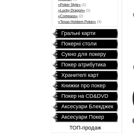
«Poker Style»
(1)
«Lucky Dragon»
(1)
«Compass»
(2)
«Texas Holdem Poker»
(3)
Гральні карти
Покернi столи
Сукно для покеру
Покер атрибутика
Хранителі карт
Книжки про покер
Покер на CD&DVD
Аксесуари Блекджек
Аксесуари Покер
ТОП-продаж