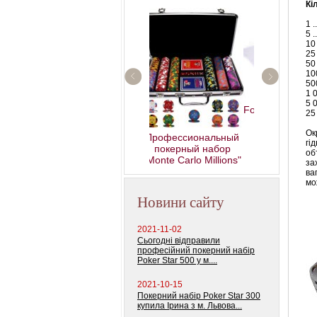
Кі
1 ..
5 ..
10 .
25 .
50 .
100 
500 
1 00
5 00
Fournier 2818 Блок (12
25 
колод) 100%
пластиковых карт
Ок
Профессиональный
гі
покерный набор
об
"Monte Carlo Millions"
за
ва
мо
Новини сайту
2021-11-02
Сьогодні відправили
професійний покерний набір
Poker Star 500 у м....
2021-10-15
Покерний набір Poker Star 300
купила Ірина з м. Львова...