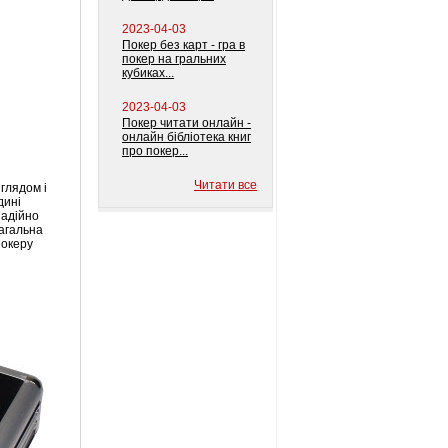
2023-04-03
Покер без карт - гра в
покер на гральних
кубиках...
2023-04-03
Покер читати онлайн -
онлайн бібліотека книг
про покер...
Читати все
иглядом і
дині
надійно
Загальна
покеру