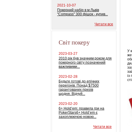
2021-10-07
Покерний набір в м Львів
"Compass" 300 фішок - купив...
Читати все
Світ покеру
У 
2023-03-27
же
2010 рік був значним роком для
об
покерного світу позначений
ди
важливими...
за
за
із
2023-02-28
ст
Будьте готові до епічних
перегонів. Понад $7500
гарантованих призів
щодня. Відчуй...
2023-02-20
6+ Hold’em: правила гри на
PokerStars6+ Hold’em є
захоплюючою новою...
Читати все