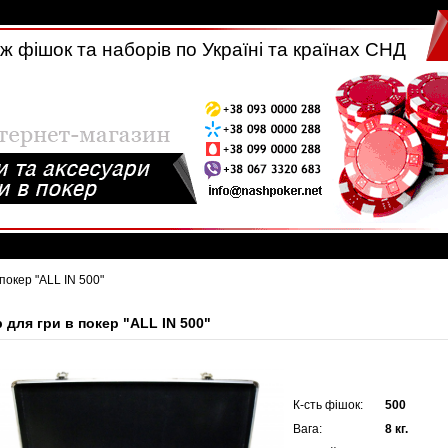
 фішок та наборів по Україні та країнах СНД
 покер "ALL IN 500"
 для гри в покер "ALL IN 500"
К-сть фішок:
500
Вага:
8 кг.