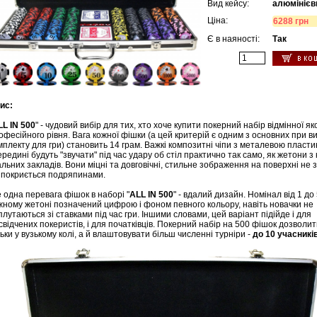
Вид кейсу:
алюмінієв
Ціна:
6288 грн
Є в наяності:
Так
ис:
LL IN 500
" - чудовий вибір для тих, хто хоче купити покерний набір відмінної як
офесійного рівня. Вага кожної фішки (а цей критерій є одним з основних при в
мплекту для гри) становить 14 грам. Важкі композитні чіпи з металевою пласт
ередині будуть "звучати" під час удару об стіл практично так само, як жетони з
альних закладів. Вони міцні та довговічні, стильне зображення на поверхні не з
 покриється подряпинами.
 одна перевага фішок в наборі "
ALL IN 500
" - вдалий дизайн. Номінал від 1 до
жному жетоні позначений цифрою і фоном певного кольору, навіть новачки не
плутаються зі ставками під час гри. Іншими словами, цей варіант підійде і для
свідчених покеристів, і для початківців. Покерний набір на 500 фішок дозволит
льки у вузькому колі, а й влаштовувати більш численні турніри -
до 10 учасникі