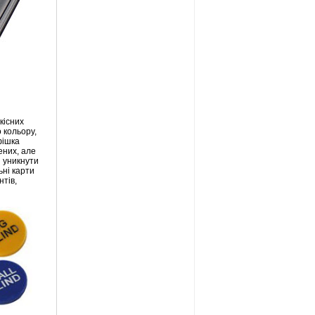
кісних
 кольору,
фішка
ених, але
і уникнути
ьні карти
тів,