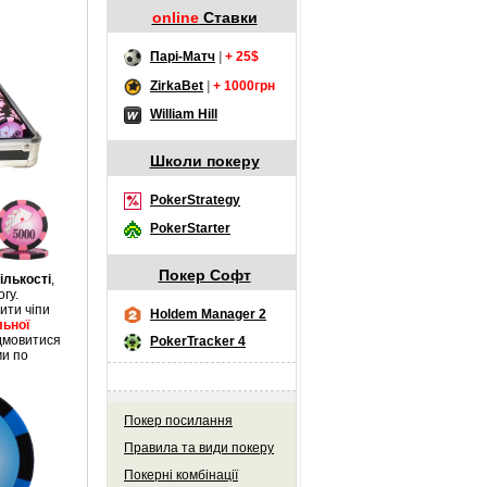
online
Ставки
Парі-Матч
|
+ 25$
ZirkaBet
|
+ 1000грн
William Hill
Школи покеру
PokerStrategy
PokerStarter
Покер Софт
ількості
,
гу.
ити чіпи
Holdem Manager 2
льної
ідмовитися
PokerTracker 4
ми по
Покер посилання
Правила та види покеру
Покерні комбінації