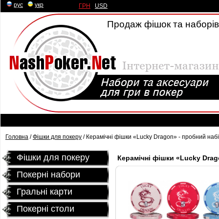
рус
|
укр
ГРН
|
USD
Продаж фішок та наборів 
Головна
/
Фішки для покеру
/ Керамічні фішки «Lucky Dragon» - пробний наб
Фішки для покеру
Керамічні фішки «Lucky Drag
Покерні набори
Гральні карти
Покернi столи