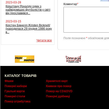
2023-03-28
Коментар
*
Кріштіану Роналду один з
найвідоміших футболістів у світі
він прославився...
2023-03-15
Крістен Бікнелл /Kristen Bicknell/
(народилася 29 грудня 1986 року
в...
Поля позначені
*
обов'язкові дл
Читати все
КАТАЛОГ ТОВАРІВ
Фішки
Хранителі карт
Покерні набори
Книжки про покер
Гральні карти
Покер на CD&DVD
Покерні столи
Покерні дрібниці
Покер атрибутика