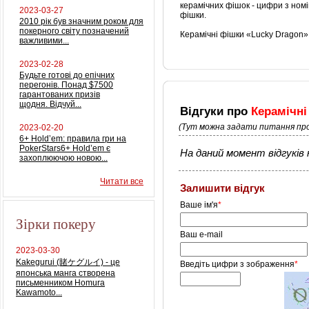
керамічних фішок - цифри з ном
2023-03-27
фішки.
2010 рік був значним роком для
покерного світу позначений
Керамічні фішки «Lucky Dragon» 
важливими...
2023-02-28
Будьте готові до епічних
перегонів. Понад $7500
гарантованих призів
щодня. Відчуй...
Відгуки про
Керамічні
(Тут можна задати питання про
2023-02-20
6+ Hold’em: правила гри на
PokerStars6+ Hold’em є
На даний момент відгуків н
захоплюючою новою...
Читати все
Залишити відгук
Ваше ім'я
*
Зірки покеру
Ваш e-mail
2023-03-30
Kakegurui (賭ケグルイ) - це
Введіть цифри з зображення
*
японська манга створена
письменником Homura
Kawamoto...