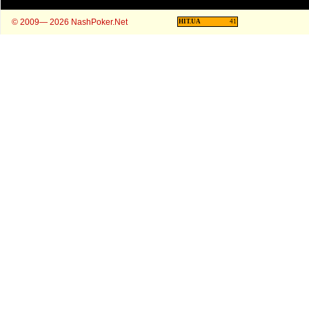
© 2009— 2026 NashPoker.Net
HIT.UA
41