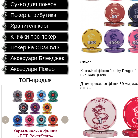
Сукно для покеру
Покер атрибутика
Хранителі карт
Книжки про покер
Покер на CD&DVD
Аксесуари Блекджек
Опис:
Аксесуари Покер
Керамічні фішки "Lucky Dragon" 
низькою ціною.
ТОП-продаж
Діаметр кожної фішки 39 мм, мас
фішок.
Керамические фишки
«EPT PokerStars»