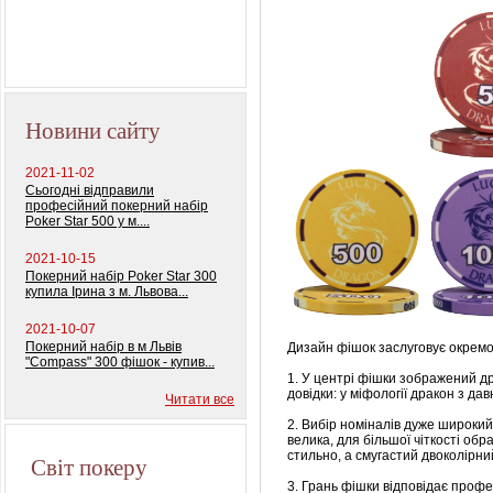
Профессиональный
покерный набор
"Monte Carlo Millions"
Новини сайту
2021-11-02
Сьогодні відправили
професійний покерний набір
Poker Star 500 у м....
2021-10-15
Покерний набір Poker Star 300
купила Ірина з м. Львова...
2021-10-07
Покерний набір в м Львів
Дизайн фішок заслуговує окремої
"Compass" 300 фішок - купив...
1. У центрі фішки зображений д
довідки: у міфології дракон з да
Читати все
2. Вибір номіналів дуже широкий
велика, для більшої чіткості об
стильно, а смугастий двоколірн
Світ покеру
3. Грань фішки відповідає про