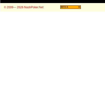
© 2009— 2026 NashPoker.Net
HIT.UA
46