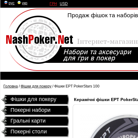
рус
|
укр
ГРН
|
USD
Продаж фішок та наборів 
Головна
/
Фішки для покеру
/ Фішки EPT PokerStars 100
Фішки для покеру
Керамічні фішки EPT PokerSt
Покерні набори
Гральні карти
Покернi столи