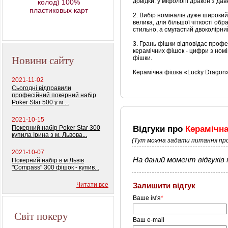
довідки: у міфології дракон з да
колод) 100%
пластиковых карт
2. Вибір номіналів дуже широкий
велика, для більшої чіткості об
стильно, а смугастий двоколірн
3. Грань фішки відповідає про
керамічних фішок - цифри з ном
Новини сайту
фішки.
Керамічна фішка «Lucky Dragon»
2021-11-02
Сьогодні відправили
професійний покерний набір
Poker Star 500 у м....
2021-10-15
Відгуки про
Керамічна
Покерний набір Poker Star 300
купила Ірина з м. Львова...
(Тут можна задати питання про
2021-10-07
На даний момент відгуків н
Покерний набір в м Львів
"Compass" 300 фішок - купив...
Читати все
Залишити відгук
Ваше ім'я
*
Світ покеру
Ваш e-mail