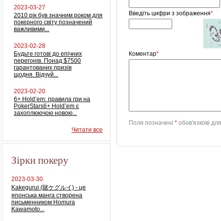
2023-03-27
Введіть цифри з зображення
*
2010 рік був значним роком для
покерного світу позначений
важливими...
2023-02-28
Будьте готові до епічних
Коментар
*
перегонів. Понад $7500
гарантованих призів
щодня. Відчуй...
2023-02-20
6+ Hold’em: правила гри на
PokerStars6+ Hold’em є
захоплюючою новою...
Поля позначені
*
обов'язкові дл
Читати все
Зірки покеру
2023-03-30
Kakegurui (賭ケグルイ) - це
японська манга створена
письменником Homura
Kawamoto...