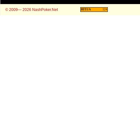
© 2009— 2026 NashPoker.Net
HIT.UA
124