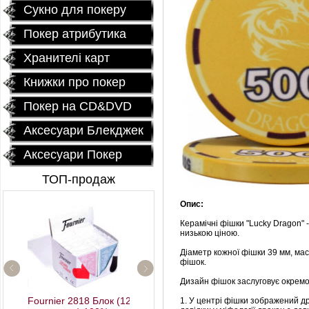
Сукно для покеру
Покер атрибутика
Хранителі карт
Книжки про покер
Покер на CD&DVD
Аксесуари Блекджек
Аксесуари Покер
ТОП-продаж
Опис:
Керамічні фішки "Lucky Dragon" 
низькою ціною.
Діаметр кожної фішки 39 мм, мас
фішок.
Профессиональный
Дизайн фішок заслуговує окремої
покерный набор
Fournier 2818 Блок (12
1. У центрі фішки зображений д
"Poker Star" 500