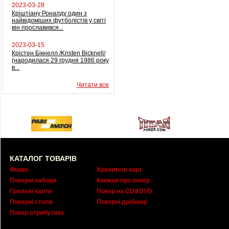
2023-03-28
Кріштіану Роналду один з
найвідоміших футболістів у світі
він прославився...
2023-03-15
Крістен Бікнелл /Kristen Bicknell/
(народилася 29 грудня 1986 року
в...
Читати все
КАТАЛОГ ТОВАРІВ
Фішки
Хранителі карт
Покерні набори
Книжки про покер
Гральні карти
Покер на CD&DVD
Покерні столи
Покерні дрібниці
Покер атрибутика