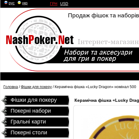
рус
|
укр
ГРН
|
USD
Продаж фішок та наборів 
Головна
/
Фішки для покеру
/ Керамічна фішка «Lucky Dragon» номінал 500
Фішки для покеру
Керамічна фішка «Lucky Drag
Покерні набори
Гральні карти
Покернi столи