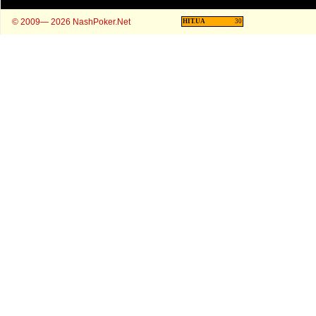
© 2009— 2026 NashPoker.Net
HIT.UA
30