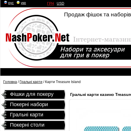
рус
|
укр
ГРН
|
USD
Продаж фішок та наборів 
Головна
/
Гральні карти
/ Карти Treasure Island
Фішки для покеру
Гральні карти казино Treasur
Покерні набори
Гральні карти
Покернi столи