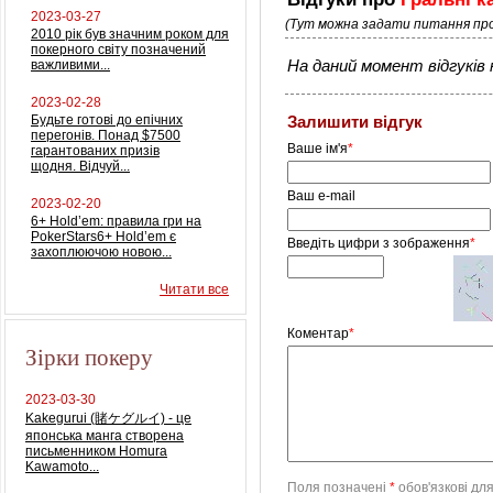
2023-03-27
(Тут можна задати питання про
2010 рік був значним роком для
покерного світу позначений
важливими...
На даний момент відгуків н
2023-02-28
Будьте готові до епічних
Залишити відгук
перегонів. Понад $7500
Ваше ім'я
*
гарантованих призів
щодня. Відчуй...
Ваш e-mail
2023-02-20
6+ Hold’em: правила гри на
PokerStars6+ Hold’em є
Введіть цифри з зображення
*
захоплюючою новою...
Читати все
Коментар
*
Зірки покеру
2023-03-30
Kakegurui (賭ケグルイ) - це
японська манга створена
письменником Homura
Kawamoto...
Поля позначені
*
обов'язкові дл