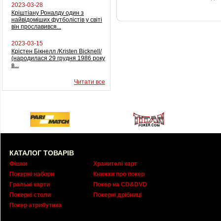
2023-03-28
Кріштіану Роналду один з
найвідоміших футболістів у світі
він прославився...
2023-03-15
Крістен Бікнелл /Kristen Bicknell/
(народилася 29 грудня 1986 року
в...
Читати все
КАТАЛОГ ТОВАРІВ
Фішки
Хранителі карт
Покерні набори
Книжки про покер
Гральні карти
Покер на CD&DVD
Покерні столи
Покерні дрібниці
Покер атрибутика