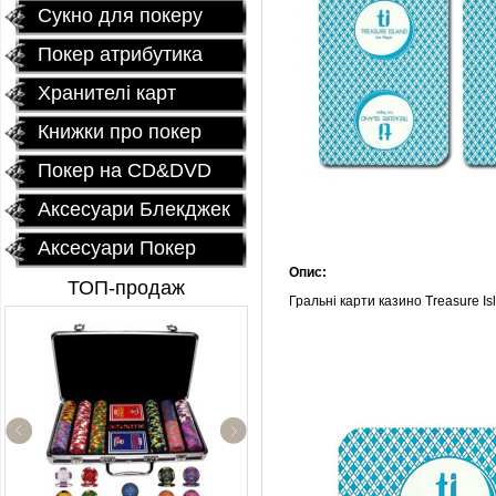
Сукно для покеру
Покер атрибутика
Хранителі карт
Книжки про покер
Покер на CD&DVD
Аксесуари Блекджек
Аксесуари Покер
Опис:
ТОП-продаж
Гральні карти казино Treasure Is
Профессиональный
покерный набор
"Poker Star" 500