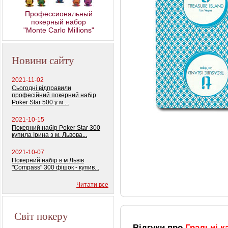
Профессиональный
покерный набор
"Monte Carlo Millions"
Новини сайту
2021-11-02
Сьогодні відправили
професійний покерний набір
Poker Star 500 у м....
2021-10-15
Покерний набір Poker Star 300
купила Ірина з м. Львова...
2021-10-07
Покерний набір в м Львів
"Compass" 300 фішок - купив...
Читати все
Світ покеру
Відгуки про
Гральні к