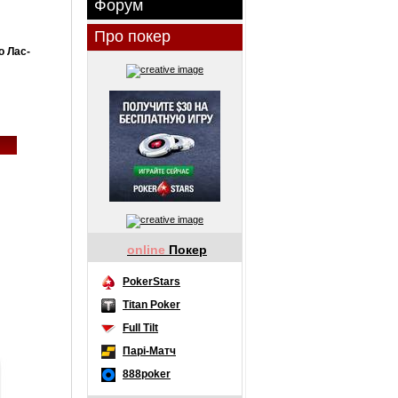
Форум
Про покер
о Лас-
online
Покер
PokerStars
Titan Poker
Full Tilt
Парі-Матч
888poker