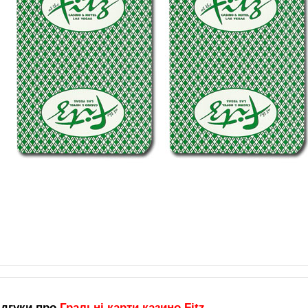
ный
ор
ions"
ідгуки про
Гральні карти казино Fitz