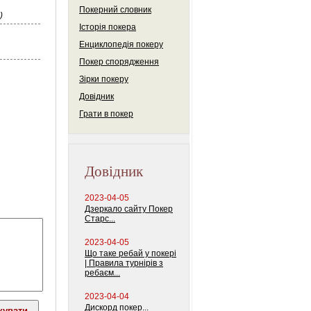
Покерний словник
)
Історія покера
Енциклопедія покеру
Покер спорядження
Зірки покеру
Довідник
Грати в покер
Довідник
2023-04-05
Дзеркало сайту Покер
Старс...
2023-04-05
Що таке ребай у покері
| Правила турнірів з
ребаєм...
2023-04-04
Дискорд покер...