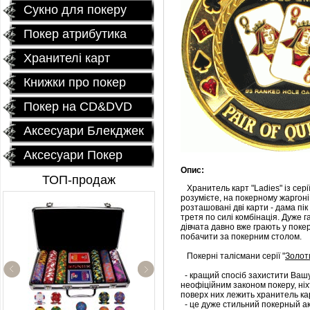
Сукно для покеру
Покер атрибутика
Хранителі карт
Книжки про покер
Покер на CD&DVD
Аксесуари Блекджек
Аксесуари Покер
Опис:
ТОП-продаж
Хранитель карт "Ladіes" із серії
розумієте, на покерному жаргоні
розташовані дві карти - дама пік
третя по силі комбінація. Дуже 
дівчата давно вже грають у пок
побачити за покерним столом.
Покерні талісмани серії "
Золот
- кращий спосіб захистити Вашу
неофіційним законом покеру, ніх
Керамические фишки
поверх них лежить хранитель ка
«EPT PokerStars»
- це дуже стильний покерный а