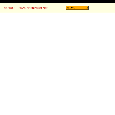
© 2009— 2026 NashPoker.Net
HIT.UA
13