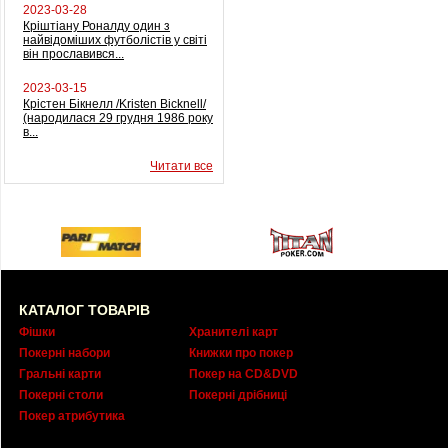
2023-03-28
Кріштіану Роналду один з
найвідоміших футболістів у світі
він прославився...
2023-03-15
Крістен Бікнелл /Kristen Bicknell/
(народилася 29 грудня 1986 року
в...
Читати все
КАТАЛОГ ТОВАРІВ
Фішки
Хранителі карт
Покерні набори
Книжки про покер
Гральні карти
Покер на CD&DVD
Покерні столи
Покерні дрібниці
Покер атрибутика