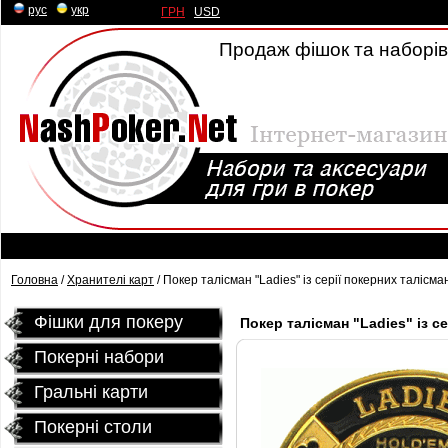
рус
|
укр
ГРН
|
USD
Продаж фішок та наборів 
Головна
/
Хранителі карт
/ Покер талісман "Ladіes" із серії покерних талісма
Фішки для покеру
Покер талісман "Ladіes" із с
Покерні набори
Гральні карти
Покернi столи