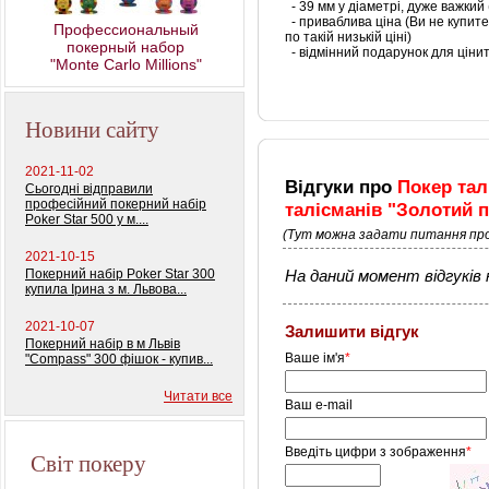
- 39 мм у діаметрі, дуже важкий 
- приваблива ціна (Ви не купит
Профессиональный
по такій низькій ціні)
покерный набор
- відмінний подарунок для ціни
"Monte Carlo Millions"
Новини сайту
2021-11-02
Відгуки про
Покер тал
Сьогодні відправили
професійний покерний набір
талісманів "Золотий 
Poker Star 500 у м....
(Тут можна задати питання про
2021-10-15
Покерний набір Poker Star 300
На даний момент відгуків н
купила Ірина з м. Львова...
2021-10-07
Залишити відгук
Покерний набір в м Львів
Ваше ім'я
*
"Compass" 300 фішок - купив...
Читати все
Ваш e-mail
Введіть цифри з зображення
*
Світ покеру