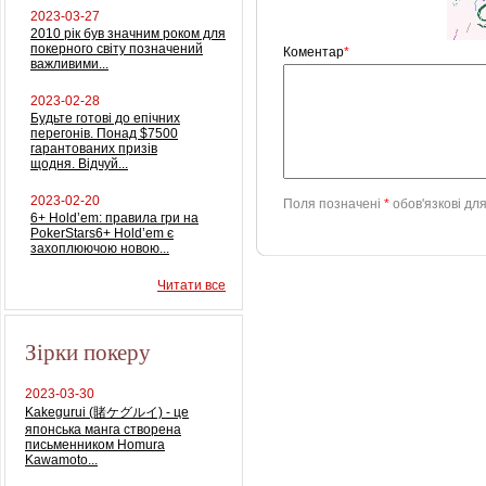
2023-03-27
2010 рік був значним роком для
покерного світу позначений
Коментар
*
важливими...
2023-02-28
Будьте готові до епічних
перегонів. Понад $7500
гарантованих призів
щодня. Відчуй...
2023-02-20
Поля позначені
*
обов'язкові дл
6+ Hold’em: правила гри на
PokerStars6+ Hold’em є
захоплюючою новою...
Читати все
Зірки покеру
2023-03-30
Kakegurui (賭ケグルイ) - це
японська манга створена
письменником Homura
Kawamoto...