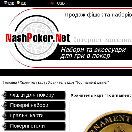
рус
|
укр
ГРН
|
USD
Продаж фішок та наборів 
Головна
/
Хранителі карт
/ Хранитель карт "Tournament winner"
Фішки для покеру
Хранитель карт "Tournament w
Покерні набори
Гральні карти
Покернi столи