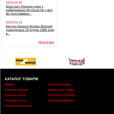
2023-03-28
Кріштіану Роналду один з
найвідоміших футболістів у світі
він прославився...
2023-03-15
Крістен Бікнелл /Kristen Bicknell/
(народилася 29 грудня 1986 року
в...
Читати все
КАТАЛОГ ТОВАРІВ
Фішки
Хранителі карт
Покерні набори
Книжки про покер
Гральні карти
Покер на CD&DVD
Покерні столи
Покерні дрібниці
Покер атрибутика