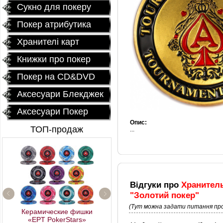
Сукно для покеру
Покер атрибутика
Хранителі карт
Книжки про покер
Покер на CD&DVD
Аксесуари Блекджек
Аксесуари Покер
Опис:
ТОП-продаж
...
Відгуки про
Хранитель
"Золотий покер"
Профессиональный
(Тут можна задати питання про
Керамические фишки
покерный набор
«EPT PokerStars»
"Poker Star" 500