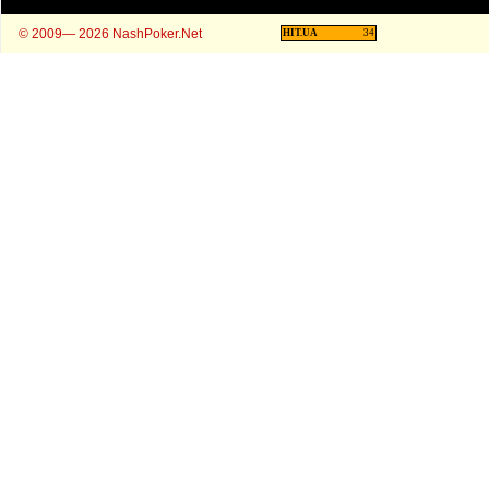
© 2009— 2026 NashPoker.Net
HIT.UA
34