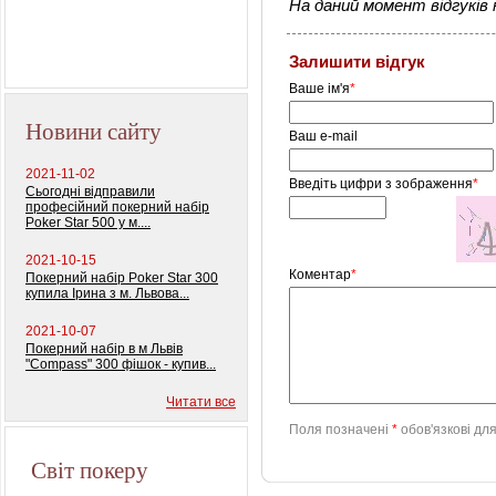
На даний момент відгуків н
Залишити відгук
Ваше ім'я
*
Новини сайту
Ваш e-mail
2021-11-02
Введіть цифри з зображення
*
Сьогодні відправили
професійний покерний набір
Poker Star 500 у м....
2021-10-15
Коментар
*
Покерний набір Poker Star 300
купила Ірина з м. Львова...
2021-10-07
Покерний набір в м Львів
"Compass" 300 фішок - купив...
Читати все
Поля позначені
*
обов'язкові дл
Світ покеру