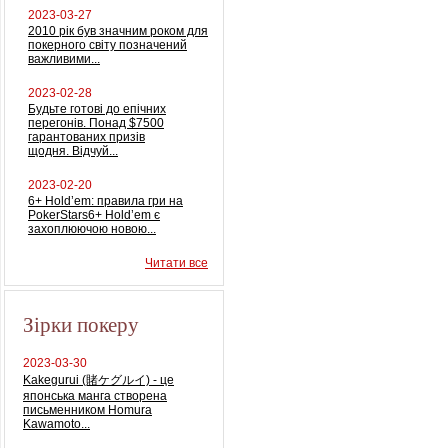
2023-03-27
2010 рік був значним роком для
покерного світу позначений
важливими...
2023-02-28
Будьте готові до епічних
перегонів. Понад $7500
гарантованих призів
щодня. Відчуй...
2023-02-20
6+ Hold’em: правила гри на
PokerStars6+ Hold’em є
захоплюючою новою...
Читати все
Зірки покеру
2023-03-30
Kakegurui (賭ケグルイ) - це
японська манга створена
письменником Homura
Kawamoto...