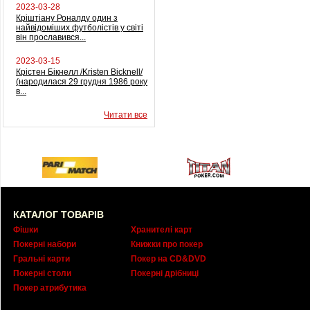
2023-03-28
Кріштіану Роналду один з
найвідоміших футболістів у світі
він прославився...
2023-03-15
Крістен Бікнелл /Kristen Bicknell/
(народилася 29 грудня 1986 року
в...
Читати все
КАТАЛОГ ТОВАРІВ
Фішки
Хранителі карт
Покерні набори
Книжки про покер
Гральні карти
Покер на CD&DVD
Покерні столи
Покерні дрібниці
Покер атрибутика