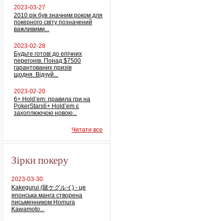
2023-03-27
2010 рік був значним роком для
покерного світу позначений
важливими...
2023-02-28
Будьте готові до епічних
перегонів. Понад $7500
гарантованих призів
щодня. Відчуй...
2023-02-20
6+ Hold’em: правила гри на
PokerStars6+ Hold’em є
захоплюючою новою...
Читати все
Зірки покеру
2023-03-30
Kakegurui (賭ケグルイ) - це
японська манга створена
письменником Homura
Kawamoto...