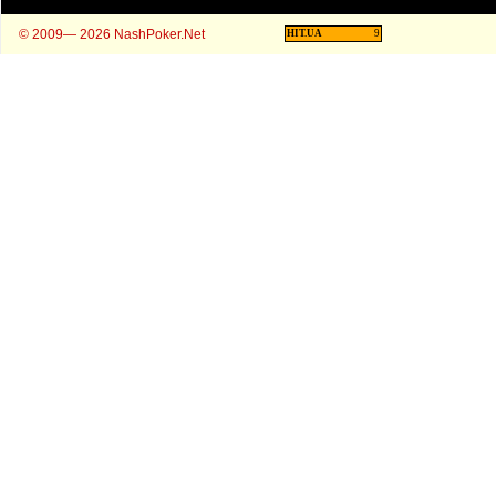
© 2009— 2026 NashPoker.Net
HIT.UA
9