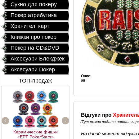
Сукно для покеру
Покер атрибутика
Хранителі карт
Книжки про покер
Покер на CD&DVD
Аксесуари Блекджек
Аксесуари Покер
Опис:
ТОП-продаж
ав
Відгуки про
Хранитель
(Тут можна задати питання про
Керамические фишки
На даний момент відгуків н
«EPT PokerStars»