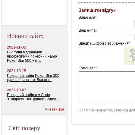
Профессиональный
Залишити відгук
покерный набор
"Monte Carlo Millions"
Ваше ім'я
*
Ваш e-mail
Новини сайту
Введіть цифри з зображення
*
2021-11-02
Сьогодні відправили
професійний покерний набір
Poker Star 500 у м....
Коментар
*
2021-10-15
Покерний набір Poker Star 300
купила Ірина з м. Львова...
2021-10-07
Покерний набір в м Львів
"Compass" 300 фішок - купив...
Читати все
Поля позначені
*
обов'язкові дл
Світ покеру