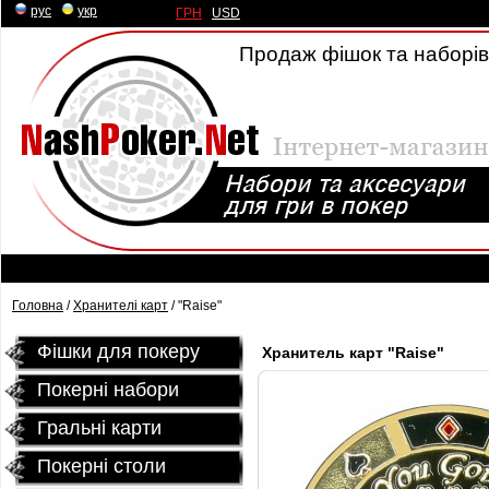
рус
|
укр
ГРН
|
USD
Продаж фішок та наборів 
Головна
/
Хранителі карт
/ "Raise"
Фішки для покеру
Хранитель карт "Raise"
Покерні набори
Гральні карти
Покернi столи