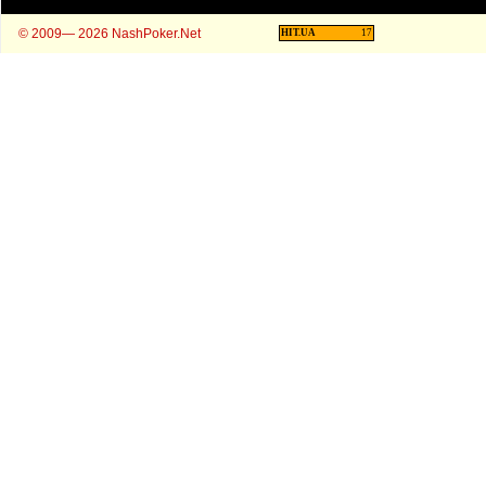
© 2009— 2026 NashPoker.Net
HIT.UA
17