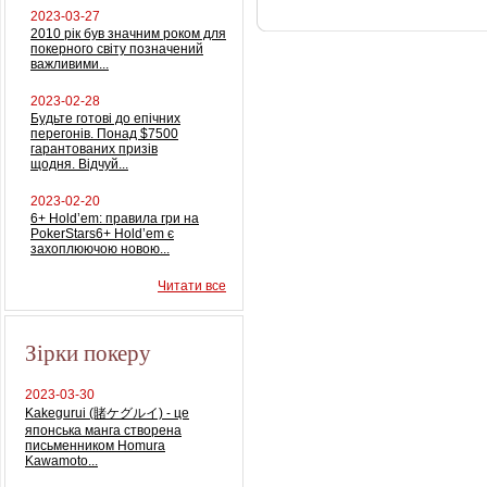
2023-03-27
2010 рік був значним роком для
покерного світу позначений
важливими...
2023-02-28
Будьте готові до епічних
перегонів. Понад $7500
гарантованих призів
щодня. Відчуй...
2023-02-20
6+ Hold’em: правила гри на
PokerStars6+ Hold’em є
захоплюючою новою...
Читати все
Зірки покеру
2023-03-30
Kakegurui (賭ケグルイ) - це
японська манга створена
письменником Homura
Kawamoto...