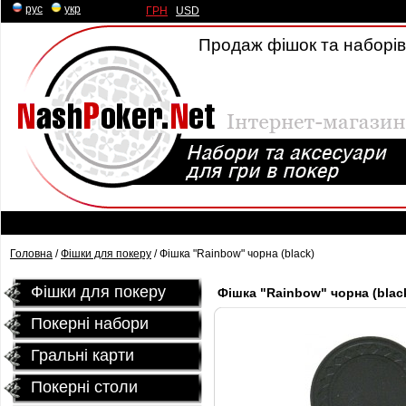
рус
|
укр
ГРН
|
USD
Продаж фішок та наборів 
Головна
/
Фішки для покеру
/ Фішка "Rainbow" чорна (black)
Фішки для покеру
Фішка "Rainbow" чорна (blac
Покерні набори
Гральні карти
Покернi столи