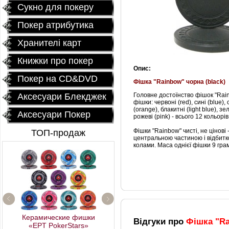
Сукно для покеру
Покер атрибутика
Хранителі карт
Книжки про покер
Опис:
Покер на CD&DVD
Фішка
"
Rainbow
"
чорна
(
black
)
Аксесуари Блекджек
Головне достоїнство
фішок
"
Rai
фішки
:
червоні
(
red
)
,
сині
(
blue
)
,
(
orange
)
,
блакитні
(
light blue
)
,
зел
Аксесуари Покер
рожеві
(
pink
)
-
всього
12 кольорів
Фішки
"
Rainbow
"
чисті
, не
цінові
ТОП-продаж
центральною частиною
і відбит
колами
.
Маса
однієї
фішки
9 гра
Профессиональный
Керамические фишки
покерный набор
Відгуки про
Фішка "Ra
«EPT PokerStars»
"Poker Star" 500