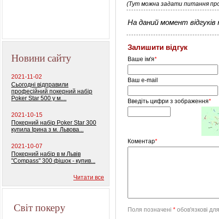
(Тут можна задати питання про
На даний момент відгуків н
Залишити відгук
Новини сайту
Ваше ім'я
*
2021-11-02
Ваш e-mail
Сьогодні відправили
професійний покерний набір
Poker Star 500 у м....
Введіть цифри з зображення
*
2021-10-15
Покерний набір Poker Star 300
купила Ірина з м. Львова...
Коментар
*
2021-10-07
Покерний набір в м Львів
"Compass" 300 фішок - купив...
Читати все
Світ покеру
Поля позначені
*
обов'язкові дл