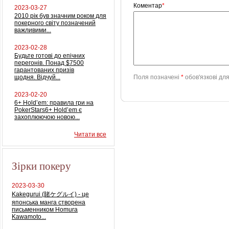
Коментар
*
2023-03-27
2010 рік був значним роком для
покерного світу позначений
важливими...
2023-02-28
Будьте готові до епічних
перегонів. Понад $7500
гарантованих призів
щодня. Відчуй...
Поля позначені
*
обов'язкові дл
2023-02-20
6+ Hold’em: правила гри на
PokerStars6+ Hold’em є
захоплюючою новою...
Читати все
Зірки покеру
2023-03-30
Kakegurui (賭ケグルイ) - це
японська манга створена
письменником Homura
Kawamoto...