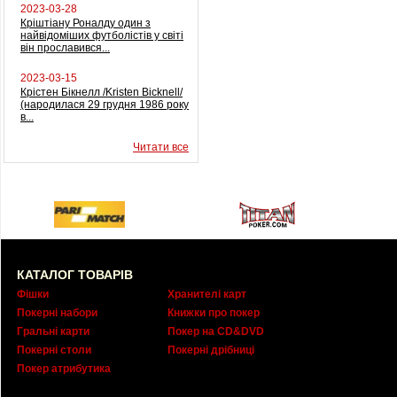
2023-03-28
Кріштіану Роналду один з
найвідоміших футболістів у світі
він прославився...
2023-03-15
Крістен Бікнелл /Kristen Bicknell/
(народилася 29 грудня 1986 року
в...
Читати все
КАТАЛОГ ТОВАРІВ
Фішки
Хранителі карт
Покерні набори
Книжки про покер
Гральні карти
Покер на CD&DVD
Покерні столи
Покерні дрібниці
Покер атрибутика