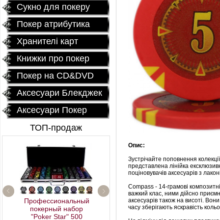
Сукно для покеру
Покер атрибутика
Хранителі карт
Книжки про покер
Покер на CD&DVD
Аксесуари Блекджек
Аксесуари Покер
ТОП-продаж
Опис:
Зустрічайте поповнення колекції
представлена лінійка ексклюзив
поціновувачів аксесуарів з лако
Compass - 14-грамові композитн
важкий клас, ними дійсно приємно
Профессиональный
аксесуарів також на висоті. Вони
часу зберігають яскравість кольо
покерный набор
Fournier 2818 Блок (12
"Poker Star" 500