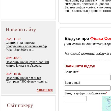
На відміну від дешевих пластиков
колод) 100%
виглядають престижно і дорого.
пластиковых карт
Велика цифра номіналу по центру
фон, залежить від цінності жето
Новини сайту
Відгуки про
Фішка Com
2021-11-02
Сьогодні відправили
(Тут можна задати питання про
професійний покерний набір
Poker Star 500 у м....
На даний момент відгуків н
2021-10-15
Покерний набір Poker Star 300
купила Ірина з м. Львова...
Залишити відгук
Ваше ім'я
*
2021-10-07
Покерний набір в м Львів
"Compass" 300 фішок - купив...
Ваш e-mail
Читати все
Введіть цифри з зображення
*
Світ покеру