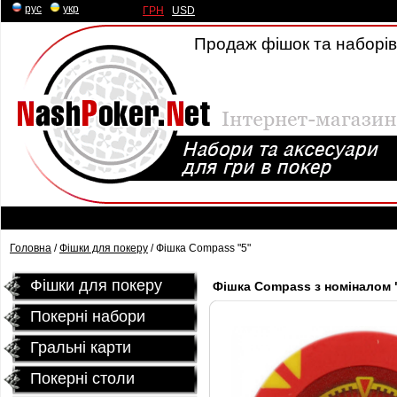
рус
|
укр
ГРН
|
USD
Продаж фішок та наборів 
Головна
/
Фішки для покеру
/ Фішка Compass "5"
Фішки для покеру
Фішка Compass з номіналом 
Покерні набори
Гральні карти
Покернi столи