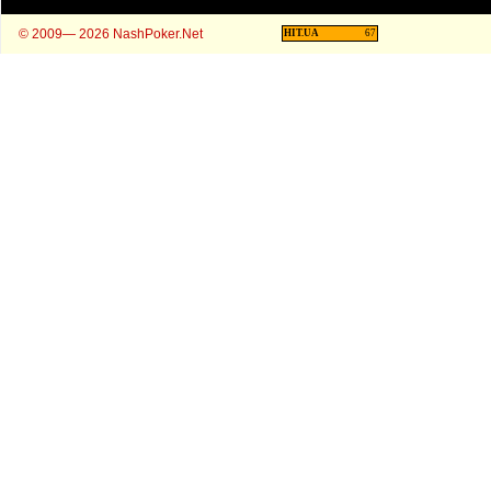
© 2009— 2026 NashPoker.Net
HIT.UA
67