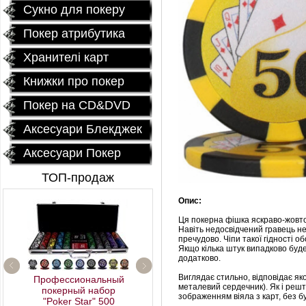
Сукно для покеру
Покер атрибутика
Хранителі карт
Книжки про покер
Покер на CD&DVD
Аксесуари Блекджек
Аксесуари Покер
ТОП-продаж
Опис:
Ця покерна фішка яскраво-жовтог
Навіть недосвідчений гравець не
пречудово. Чіпи такої гідності о
Якщо кілька штук випадково буде
додатково.
Виглядає стильно, відповідає як
Профессиональный
металевий сердечник). Як і решта
покерный набор
зображенням віяла з карт, без б
"Poker Star" 500