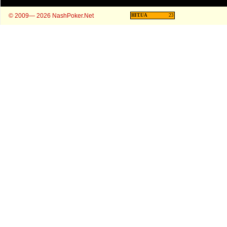
© 2009— 2026 NashPoker.Net
HIT.UA
23