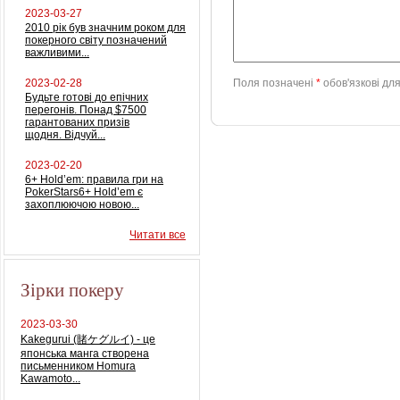
2023-03-27
2010 рік був значним роком для
покерного світу позначений
важливими...
2023-02-28
Поля позначені
*
обов'язкові дл
Будьте готові до епічних
перегонів. Понад $7500
гарантованих призів
щодня. Відчуй...
2023-02-20
6+ Hold’em: правила гри на
PokerStars6+ Hold’em є
захоплюючою новою...
Читати все
Зірки покеру
2023-03-30
Kakegurui (賭ケグルイ) - це
японська манга створена
письменником Homura
Kawamoto...