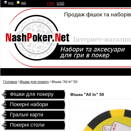
рус
|
укр
ГРН
|
USD
Продаж фішок та наборів 
Головна
/
Фішки для покеру
/ Фішка "All In" 50
Фішки для покеру
Фішка "All In" 50
Покерні набори
Гральні карти
Покернi столи