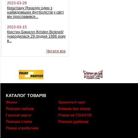
2023-03-28
Кріштіану Роналду один з
найвідоміших футболістів у світі
він прославився...
2023-03-15
Крістен Бікнелл /Kristen Bicknell/
(народилася 29 грудня 1986 року
в...
Читати все
КАТАЛОГ ТОВАРІВ
Фішки
Хранителі карт
Покерні набори
Книжки про покер
Гральні карти
Покер на CD&DVD
Покерні столи
Покерні дрібниці
Покер атрибутика