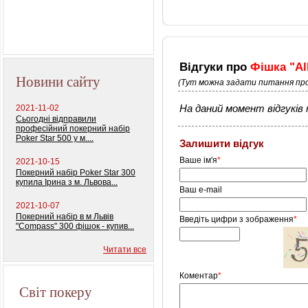
Профессиональный
покерный набор
"Monte Carlo Millions"
Відгуки про
Фішка "All
Новини сайту
(Тут можна задати питання про
2021-11-02
На даний момент відгуків н
Сьогодні відправили
професійний покерний набір
Poker Star 500 у м....
Залишити відгук
Ваше ім'я
*
2021-10-15
Покерний набір Poker Star 300
купила Ірина з м. Львова...
Ваш e-mail
2021-10-07
Покерний набір в м Львів
Введіть цифри з зображення
*
"Compass" 300 фішок - купив...
Читати все
Коментар
*
Світ покеру