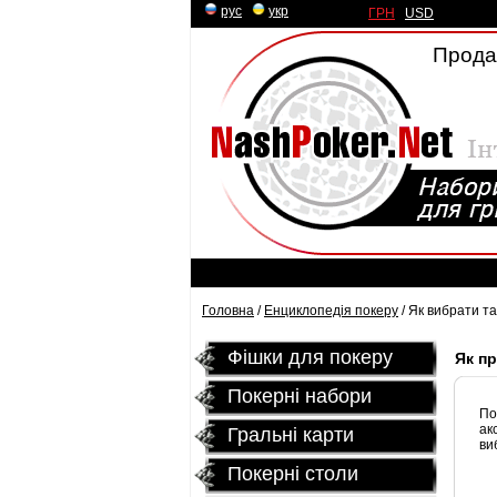
рус
|
укр
ГРН
|
USD
Продаж
Головна
/
Енциклопедія покеру
/ Як вибрати т
Фішки для покеру
Як п
Покерні набори
По
ак
Гральні карти
ви
Покернi столи