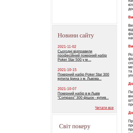
на
колод) 100%
кі
пластиковых карт
до
Ви
Ви
ві
Новини сайту
фі
на
Ви
2021-11-02
Сьогодні відправили
Ро
професійний покерний набір
фі
Poker Star 500 у м....
сп
ме
2021-10-15
та
Покерний набір Poker Star 300
уп
купила Ірина з м. Львова...
До
2021-10-07
Пе
Покерний набір в м Львів
ві
"Compass" 300 фішок - купив...
шт
пр
Читати все
До
Пр
Світ покеру
пр
пр