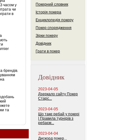
дна
Покерний словник
З часом у
втрата чи
Історія покера
грати в
Енциклопедія покеру
Покер спорядження
та
Зірки покеру
ають
Довідник
ти
rnier
Грати в покер
а брендів.
Довідник
ікуванням
 на
2023-04-05
Дзеркало сайту Покер
подобань
Старс...
який
можете
2023-04-05
ки та
Що таке ребай у покері
| Правила турнірів з
ребаєм...
2023-04-04
Дискорд покер...