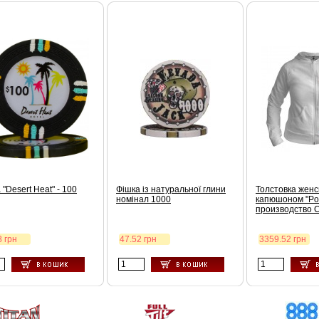
 "Desert Heat" - 100
Фішка із натуральної глини
Толстовка женс
номінал 1000
капюшоном "Pok
производство
8 грн
47.52 грн
3359.52 грн