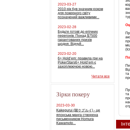
зн
2023-03-27
ко
ва
2010 рік був значним роком
зн
для покерного світу
ту
позначений важливими...
Оц
2023-02-28
Будьте готові до епічних
Пр
перегонів. Понад $7500
ак
гарантованих призів
пр
щодня. Відчуй...
мі
(І
2023-02-20
По
6+ Hold’em: правила гри на
PokerStars6+ Hold’em є
Пе
захоплюючою новою...
Ві
та
Читати все
пр
Пр
Зірки покеру
та
пр
на
2023-03-30
от
Kakegurui (賭ケグルイ) - це
японська манга створена
письменником Homura
Kawamoto...
Інт