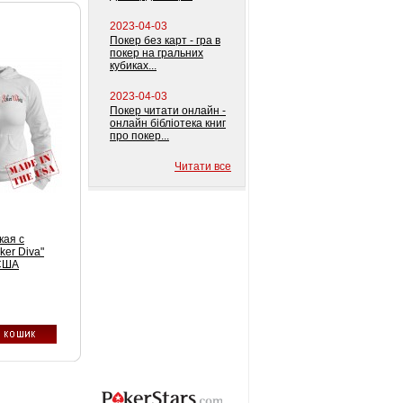
2023-04-03
Покер без карт - гра в
покер на гральних
кубиках...
2023-04-03
Покер читати онлайн -
онлайн бібліотека книг
про покер...
Читати все
кая с
er Diva"
 США