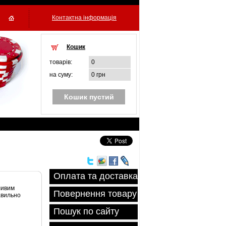
Контактна інформація
Кошик
товарiв:
0
на суму:
0 грн
Кошик пустий
Оплата та доставка
ливим
Повернення товару
авильно
Пошук по сайту