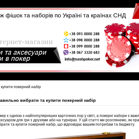
 фішок та наборів по Україні та країнах СНД
а купити покерний набір
равильно вибрати та купити покерний набір
кер є однією з найпопулярніших карточних ігор у світі, а покерні набори є важ
сесуаром для гри з друзями або на турнірах. У цій статті ми розглянемо, як пр
брати та купити покерний набір, що відповідає вашим потребам та бюджету.