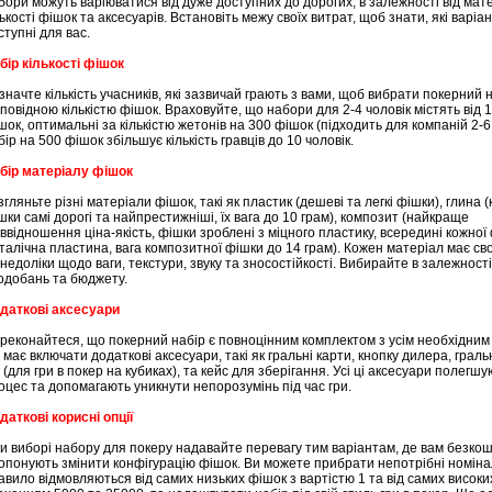
бори можуть варіюватися від дуже доступних до дорогих, в залежності від мате
лькості фішок та аксесуарів. Встановіть межу своїх витрат, щоб знати, які варіа
ступні для вас.
бір кількості фішок
значте кількість учасників, які зазвичай грають з вами, щоб вибрати покерний н
дповідною кількістю фішок. Враховуйте, що набори для 2-4 чоловік містять від 
шок, оптимальні за кількістю жетонів на 300 фішок (підходить для компаній 2-6
бір на 500 фішок збільшує кількість гравців до 10 чоловік.
бір матеріалу фішок
згляньте різні матеріали фішок, такі як пластик (дешеві та легкі фішки), глина (
шки самі дорогі та найпрестижніші, їх вага до 10 грам), композит (найкраще
іввідношення ціна-якість, фішки зроблені з міцного пластику, всередині кожної
талічна пластина, вага композитної фішки до 14 грам). Кожен матеріал має св
 недоліки щодо ваги, текстури, звуку та зносостійкості. Вибирайте в залежності 
одобань та бюджету.
даткові аксесуари
реконайтеся, що покерний набір є повноцінним комплектом з усім необхідним 
н має включати додаткові аксесуари, такі як гральні карти, кнопку дилера, граль
 (для гри в покер на кубиках), та кейс для зберігання. Усі ці аксесуари полегшу
оцес та допомагають уникнути непорозумінь під час гри.
даткові корисні опції
и виборі набору для покеру надавайте перевагу тим варіантам, де вам безко
опонують змінити конфігурацію фішок. Ви можете прибрати непотрібні номіна
авило відмовляються від самих низьких фішок з вартістю 1 та від самих високих