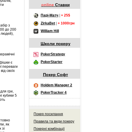
ріалів,
online
Ставки
нти
Парі-Матч
|
+ 25$
ZirkaBet
|
+ 1000грн
абір з
100 до 200
William Hill
 людей),
Школи покеру
керамічні
PokerStrategy
PokerStarter
 фішки є
ої переваги
від своїх
Покер Софт
Holdem Manager 2
для гри,
PokerTracker 4
ні кубики 5
ють
Покер посилання
штовно
Правила та види покеру
ли, як
 зі
Покерні комбінації