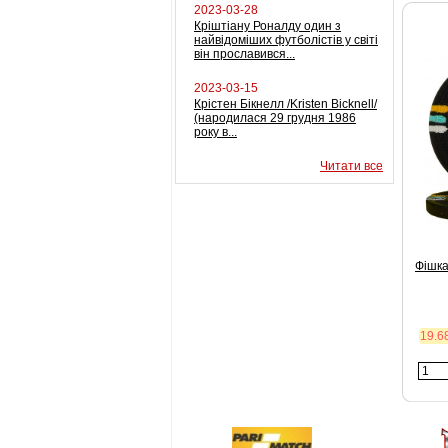
2023-03-28
Кріштіану Роналду один з
найвідоміших футболістів у світі
він прославився...
2023-03-15
Крістен Бікнелл /Kristen Bicknell/
(народилася 29 грудня 1986
року в...
Читати все
Фішка
19.6