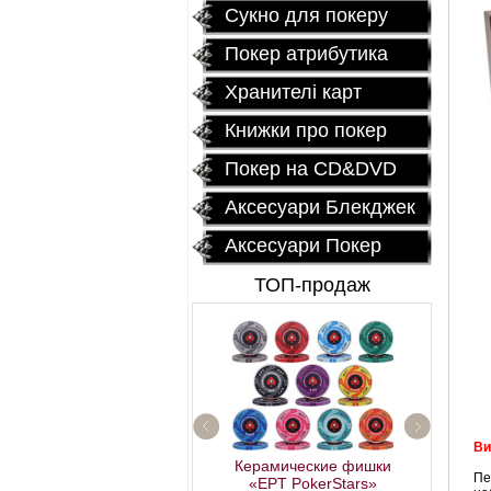
Сукно для покеру
Покер атрибутика
Хранителі карт
Книжки про покер
Покер на CD&DVD
Аксесуари Блекджек
Аксесуари Покер
ТОП-продаж
Ви
Керамические фишки
Fournier 2818 Блок 
Пе
«EPT PokerStars»