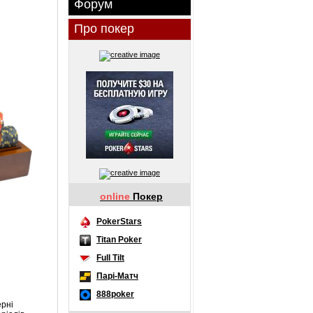
Форум
Про покер
online
Покер
PokerStars
Titan Poker
Full Tilt
Парі-Матч
888poker
ерні