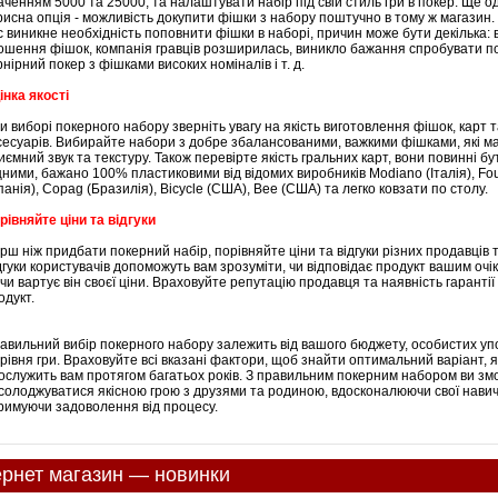
аченням 5000 та 25000, та налаштувати набір під свій стиль гри в покер. Ще о
рисна опція - можливість докупити фішки з набору поштучно в тому ж магазин. 
с виникне необхідність поповнити фішки в наборі, причин може бути декілька: 
ошення фішок, компанія гравців розширилась, виникло бажання спробувати по
рнірний покер з фішками високих номіналів і т. д.
інка якості
и виборі покерного набору зверніть увагу на якість виготовлення фішок, карт 
сесуарів. Вибирайте набори з добре збалансованими, важкими фішками, які м
иємний звук та текстуру. Також перевірте якість гральних карт, вони повинні бу
цними, бажано 100% пластиковими від відомих виробників Modiano (Італія), Fou
спанія), Copag (Бразилія), Bicycle (США), Bee (США) та легко ковзати по столу.
рівняйте ціни та відгуки
рш ніж придбати покерний набір, порівняйте ціни та відгуки різних продавців т
дгуки користувачів допоможуть вам зрозуміти, чи відповідає продукт вашим оч
 чи вартує він своєї ціни. Враховуйте репутацію продавця та наявність гарантії
одукт.
авильний вибір покерного набору залежить від вашого бюджету, особистих у
 рівня гри. Враховуйте всі вказані фактори, щоб знайти оптимальний варіант, 
ослужить вам протягом багатьох років. З правильним покерним набором ви з
солоджуватися якісною грою з друзями та родиною, вдосконалюючи свої навич
римуючи задоволення від процесу.
ернет магазин — новинки