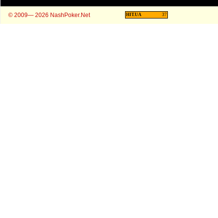
© 2009— 2026 NashPoker.Net
HIT.UA
37