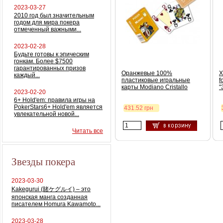
2023-03-27
2010 год был значительным
годом для мира покера
отмеченный важными...
2023-02-28
Будьте готовы к эпическим
гонкам. Более $7500
гарантированных призов
Оранжевые 100%
Х
каждый...
пластиковые игральные
f
карты Modiano Cristallo
"
2023-02-20
6+ Hold'em: правила игры на
PokerStars6+ Hold'em является
431.52 грн
увлекательной новой...
Читать все
Звезды покера
2023-03-30
Kakegurui (賭ケグルイ) – это
японская манга созданная
писателем Homura Kawamoto...
2023-03-28