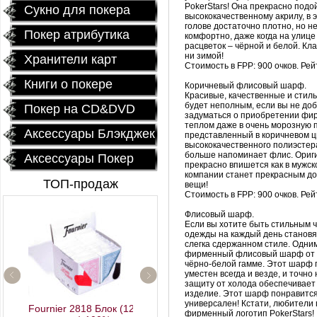
PokerStars
! Она прекрасно подо
Сукно для покера
высококачественному акрилу, в 
голове достаточно плотно, но не
Покер атрибутика
комфортно, даже когда на улице
расцветок – чёрной и белой. Кла
ни зимой!
Хранители карт
Стоимость в
FPP
: 900 очков. Ре
Книги о покере
Коричневый
флисовый
шарф.
Красивые, качественные и стиль
будет неполным, если вы не доб
Покер на CD&DVD
задуматься о приобретении ф
теплом даже в очень морозную п
Аксессуары Блэкджек
представленный в коричневом цв
высококачественного
полиэстер
больше напоминает
флис
. Ори
Аксессуары Покер
прекрасно впишется как в мужск
компании станет прекрасным до
ТОП-продаж
вещи!
Стоимость в
FPP
: 900 очков. Ре
Флисовый
шарф.
Если вы хотите быть стильным 
одежды на каждый день становя
слегка сдержанном стиле. Одни
фирменный
флисовый
шарф от
чёрно-белой гамме. Этот шарф 
уместен всегда и везде, и точн
защиту от холода обеспечивает
Профессиональный
изделие. Этот шарф понравится
покерный набор
универсален! Кстати, любители 
Fournier 2818 Блок (12
"Poker Star" 500
фирменный логотип
PokerStars
!