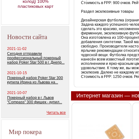
колод) 100%
Стоимость в
FPP
: 900 очков. Ре
пластиковых карт
Раздел эксклюзивные товары
Дизайнерская футболка (ограни
Задача каждого успешного чело
сделать это красиво, несомнен
фирменную, эксклюзивную футб
Новости сайта
Она изготовлена из 100-процент
добавления синтетики. Такой ма
свободно. Производители насто
2021-11-02
ярлычке рекомендации относите
Сегодня отправили
чудесной вещи. Футболка предс
профессиональный покерный
нанесён всем известный логоти
набор Poker Star 500 в г. Днепр...
исполнением и ярко-красным цв
удовольствие. К тому же, вы мо
эксклюзив. Далеко не каждому иг
2021-10-15
Стоимость в
FPP
: 1250 очков. Р
Покерный набор Poker Star 300
купила Ирина из Львова на...
2021-10-07
Интернет магазин — но
Покерный набор в г. Львов
"Compass" 300 фишек - купил...
Читать все
Мир покера