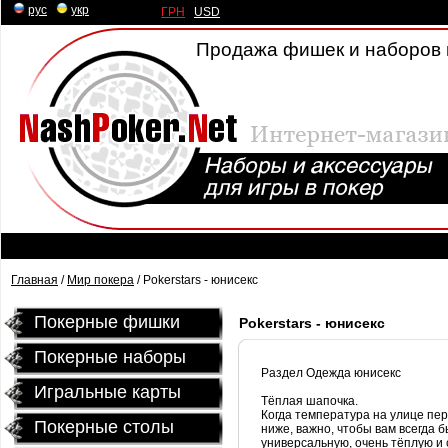
рус
|
укр
ГРН
|
USD
Продажа фишек и наборов 
Главная
/
Мир покера
/ Pokerstars - юнисекс
Покерные фишки
Pokerstars - юнисекс
Покерные наборы
Раздел Одежда
юнисекс
Игральные карты
Тёплая шапочка.
Когда температура на улице пер
Покерные столы
ниже, важно, чтобы вам всегда
универсальную, очень тёплую и