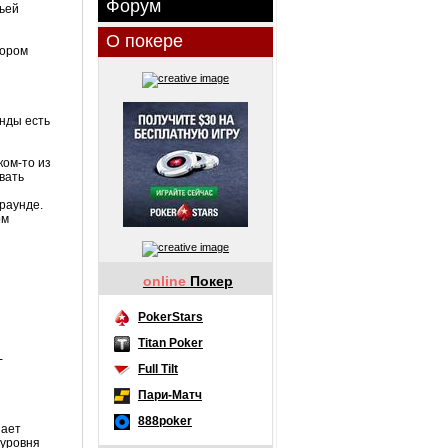
Форум
дьей
О покере
сором
анды есть
ком-то из
вать
раунде.
ом
online
Покер
PokerStars
Titan Poker
-
Full Tilt
Пари-Матч
888poker
нает
 уровня