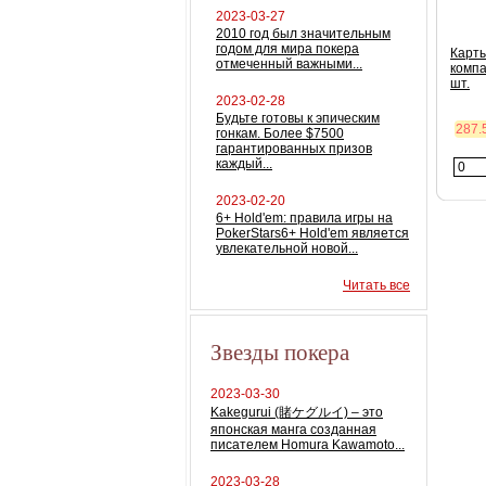
2023-03-27
2010 год был значительным
годом для мира покера
Карты
отмеченный важными...
компа
шт.
2023-02-28
Будьте готовы к эпическим
287.
гонкам. Более $7500
гарантированных призов
каждый...
2023-02-20
6+ Hold'em: правила игры на
PokerStars6+ Hold'em является
увлекательной новой...
Читать все
Звезды покера
2023-03-30
Kakegurui (賭ケグルイ) – это
японская манга созданная
писателем Homura Kawamoto...
2023-03-28