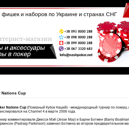
 фишек и наборов по Украине и странах СНГ
 Nations Cup
ker
Nations
Cup
(Покерный Кубок Наций) - международный турнир по покеру,
анслировался на
Channel
4 в марте 2006 года.
рнир комментировали
Джесси
Мэй
(
Jesse
May
) и
Барни
Ботмен
(
Barny
Boatma
ркинсон
(
Padraig
Parkinson
) заменил Ботмена во втором предварительном ма