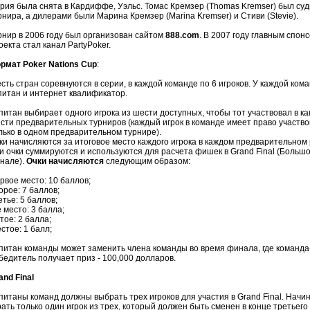
рия была снята в Кардиффе, Уэльс. Томас
Кремзер
(
Thomas
Kremser
) был су
рнира, а дилерами были Марина
Кремзер
(
Marina
Kremser
) и
Стиви
(
Stevie
).
рнир в 2006 году был организован сайтом
888.
com
. В 2007 году главным спон
оекта стал канал
PartyPoker
.
рмат Poker Nations Cup
:
сть стран соревнуются в серии, в каждой команде по 6 игроков. У каждой ком
питан и интернет
квалификатор
.
питан выбирает одного игрока из шести доступных, чтобы тот участвовал в ка
сти предварительных турниров (каждый игрок в команде имеет право участво
лько в одном предварительном турнире).
ки начисляются за итоговое место каждого игрока в каждом предварительном 
и очки суммируются и используются для расчета фишек в
Grand
Final
(Больш
нале).
Очки начисляются
следующим образом:
рвое место: 10 баллов;
орое: 7 баллов;
етье: 5 баллов;
е место: 3 балла;
тое: 2 балла;
стое: 1 балл;
питан команды может заменить члена команды во время финала, где команда
бедитель получает приз - 100,000 долларов.
and
Final
ый
питаны команд должны выбрать трех игроков для участия в
Grand
Final
. Начи
рать только один игрок из трех, который должен быть сменен в конце третьего