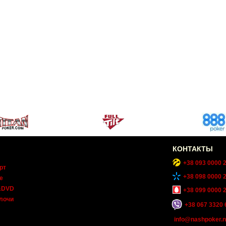
КОНТАКТЫ
+38 093 0000 
рт
+38 098 0000 
е
&DVD
+38 099 0000 
лочи
+38 067 3320 
info@nashpoker.n