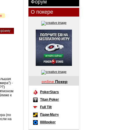
Форум
О покере
н
большая
online
Покер
мира") -
PT)
емпионом
PokerStars
ближе к
Titan Poker
Full Tilt
Пари-Матч
ера (по
если на
888poker