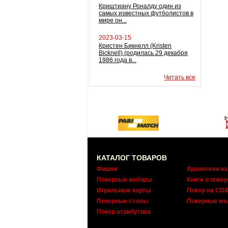
Криштиану Роналду один из
самых известных футболистов в
мире он...
2023-03-15
Кристен Бикнелл (Kristen
Bicknell) (родилась 29 декабря
1986 года в...
Читать все
КАТАЛОГ ТОВАРОВ
Фишки
Хранители ка
Покерные наборы
Книги о покер
Игральные карты
Покер на CD
Покерные столы
Покерные ме
Покер атрибутика