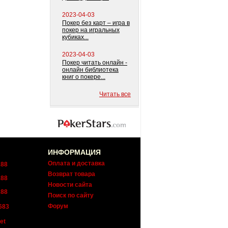
2023-04-03
Покер без карт – игра в
покер на игральных
кубиках...
2023-04-03
Покер читать онлайн -
онлайн библиотека
книг о покере...
Читать все
ИНФОРМАЦИЯ
Оплата и доставка
288
Возврат товара
288
Новости сайта
288
Поиск по сайту
Форум
683
et