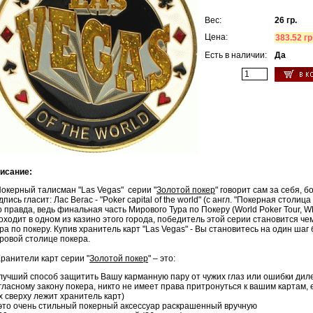
Вес:
26 гр.
Цена:
383.52 гр
Есть в наличии:
Да
исание:
керный талисман "Las Vegas" серии "
Золотой покер
" говорит сам за себя, 
дпись гласит: Лас Вегас - "Poker capital of the world" (с англ. "Покерная столица 
о правда, ведь финальная часть Мирового Тура по Покеру (World Poker Tour, W
оходит в одном из казино этого города, победитель этой серии становится ч
ра по покеру. Купив хранитель карт "Las Vegas" - Вы становитесь на один шаг 
ровой столице покера.
анители карт серии "
Золотой покер
" – это:
лучший способ защитить Вашу карманную пару от чужих глаз или ошибки дил
гласному закону покера, никто не имеет права притронуться к вашим картам, 
х сверху лежит хранитель карт)
 (12
это очень стильный покерный аксессуар раскрашенный вручную