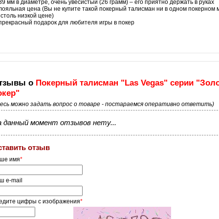
39 мм в диаметре, очень увесистый (26 грамм) – его приятно держать в руках
лояльная цена (Вы не купите такой покерный талисман ни в одном покерном 
рт
 столь низкой цене)
прекрасный подарок для любителя игры в покер
тзывы о
Покерный талисман "Las Vegas" серии "Зол
окер"
десь можно задать вопрос о товаре - постараемся оперативно ответить)
 данный момент отзывов нету...
ставить отзыв
ше имя
*
ш e-mail
едите цифры с изображения
*