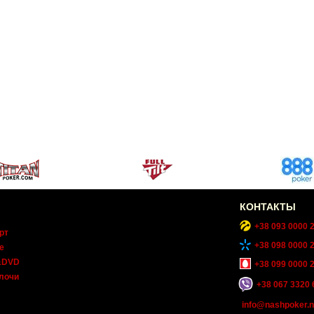
КОНТАКТЫ
+38 093 0000 
рт
+38 098 0000 
е
&DVD
+38 099 0000 
лочи
+38 067 3320 
info@nashpoker.n