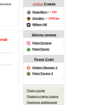
online
Ставки
магазине
Пари-Матч
|
+ 25$
ZirkaBet
|
+ 1000грн
William Hill
Школы покера
отой
PokerStrategy
PokerStarter
Покер Софт
Holdem Manager 2
PokerTracker 4
Покер ссылки
Правила и виды покера
Покерные комбинации