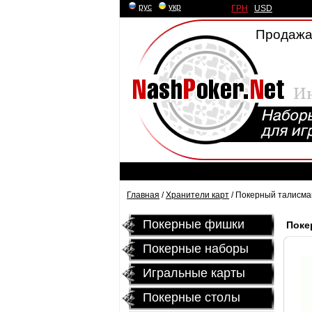
рус
|
укр
ГРН
|
USD
Продажа
Главная
/
Хранители карт
/ Покерный талисман
Покерные фишки
Поке
Покерные наборы
Игральные карты
Покерные столы