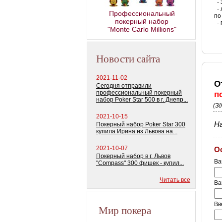
колод) 100%
- 
- 
пластиковых ка
Профессиональный
по
покерный набор
- 
"Monte Carlo Millions"
Новости сайта
2021-11-02
О
Сегодня отправили
профессиональный покерный
п
набор Poker Star 500 в г. Днепр...
(З
2021-10-15
На
Покерный набор Poker Star 300
купила Ирина из Львова на...
2021-10-07
О
Покерный набор в г. Львов
Ва
"Compass" 300 фишек - купил...
Читать все
Ва
Вв
Мир покера