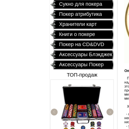
Сукно для покера
Покер атрибутика
Хранители карт
Книги о покере
Покер на CD&DVD
Аксессуары Блэкджек
Аксессуары Покер
Оп
ТОП-продаж
По
на
эт
пр
ми
ми
Хр
- 
не
ни
Fournier 2818 Блок
- 