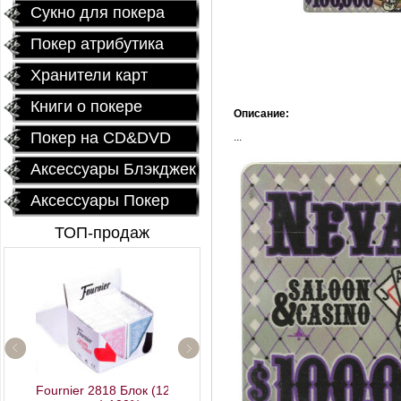
Сукно для покера
Покер атрибутика
Хранители карт
Книги о покере
Описание:
Покер на CD&DVD
...
Аксессуары Блэкджек
Аксессуары Покер
ТОП-продаж
Профессиональный
покерный набор
Fournier 2818 Блок (12
"Poker Star" 500