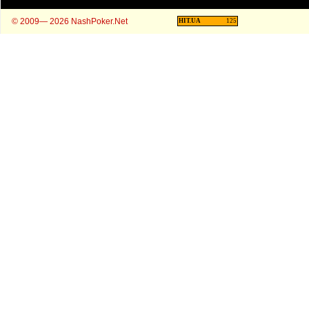
© 2009— 2026 NashPoker.Net
HIT.UA
125