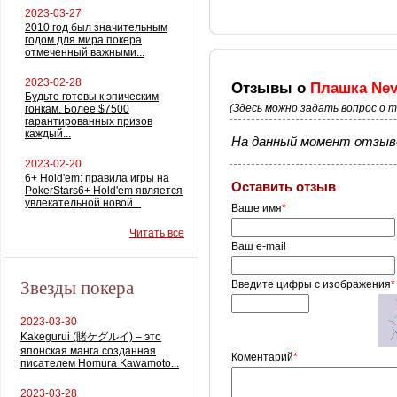
2023-03-27
2010 год был значительным
годом для мира покера
отмеченный важными...
2023-02-28
Отзывы о
Плашка Nev
Будьте готовы к эпическим
(Здесь можно задать вопрос о 
гонкам. Более $7500
гарантированных призов
каждый...
На данный момент отзыво
2023-02-20
6+ Hold'em: правила игры на
Оставить отзыв
PokerStars6+ Hold'em является
увлекательной новой...
Ваше имя
*
Читать все
Ваш e-mail
Звезды покера
Введите цифры с изображения
*
2023-03-30
Kakegurui (賭ケグルイ) – это
японская манга созданная
Коментарий
*
писателем Homura Kawamoto...
2023-03-28