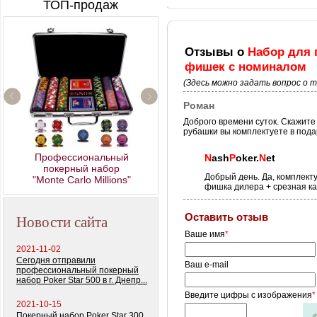
ТОП-продаж
Отзывы о
Набор для п
фишек с номиналом
(Здесь можно задать вопрос о 
Роман
Керамические фишки
Доброго времени суток. Скажите 
рубашки вы комплектуете в пода
«EPT PokerStars»
Профессиональный
N
ash
P
oker.
N
et
покерный набор
Добрый день. Да, комплекту
"Monte Carlo Millions"
фишка дилера + срезная к
Новости сайта
Оставить отзыв
Ваше имя
*
2021-11-02
Сегодня отправили
Ваш e-mail
профессиональный покерный
набор Poker Star 500 в г. Днепр...
Введите цифры с изображения
*
2021-10-15
Покерный набор Poker Star 300