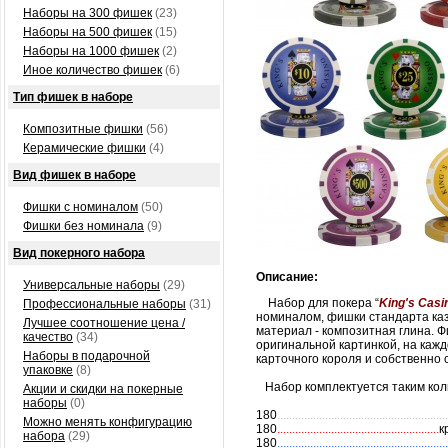
Наборы на 300 фишек
(23)
Наборы на 500 фишек
(15)
Наборы на 1000 фишек
(2)
Иное количество фишек
(6)
Тип фишек в наборе
Композитные фишки
(56)
Керамические фишки
(4)
Вид фишек в наборе
Фишки с номиналом
(50)
Фишки без номинала
(9)
Вид покерного набора
Описание:
Универсальные наборы
(29)
Набор для покера “
King's Casi
Профессиональные наборы
(31)
номиналом, фишки стандарта каз
Лучшее соотношение цена /
материал - композитная глина. Ф
качество
(34)
оригинальной картинкой, на кажд
Наборы в подарочной
карточного короля и собственно
упаковке
(8)
Набор комплектуется таким кол
Акции и скидки на покерные
наборы
(0)
180
.........................................................
Можно менять конфигурацию
180
......................................................
к
набора
(29)
180
.........................................................