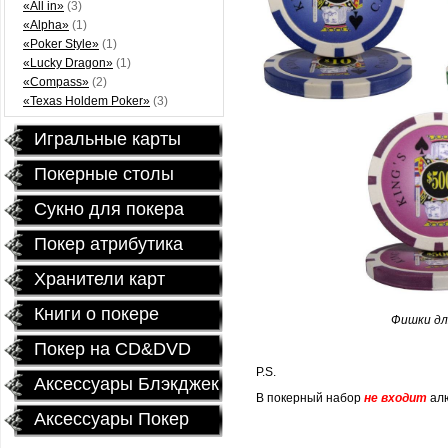
«All in»
(3)
«Alpha»
(1)
«Poker Style»
(1)
«Lucky Dragon»
(1)
«Compass»
(2)
«Texas Holdem Poker»
(3)
Игральные карты
Покерные столы
Сукно для покера
Покер атрибутика
Хранители карт
Книги о покере
Фишки для
Покер на CD&DVD
P.S.
Аксессуары Блэкджек
В покерный набор
не входит
ал
Аксессуары Покер