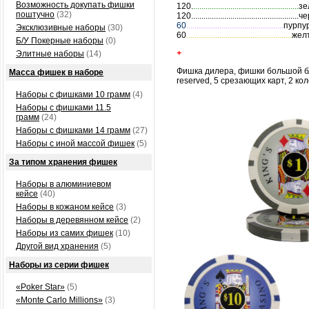
Возможность докупать фишки
120.
...................................................
зе
поштучно
(32)
120........................................
60
...............................................
пурпу
Эксклюзивные наборы
(30)
60
...................................................
жел
Б/У Покерные наборы
(0)
+
Элитные наборы
(14)
Фишка дилера, фишки
большой б
Масса фишек в наборе
reserved, 5
срезающих карт, 2 ко
Наборы с фишками 10 грамм
(4)
Наборы с фишками 11.5
грамм
(24)
Наборы с фишками 14 грамм
(27)
Наборы с иной массой фишек
(5)
За типом хранения фишек
Наборы в алюминиевом
кейсе
(40)
Наборы в кожаном кейсе
(3)
Наборы в деревянном кейсе
(2)
Наборы из самих фишек
(10)
Другой вид хранения
(5)
Наборы из серии фишек
«Poker Star»
(5)
«Monte Carlo Millions»
(3)