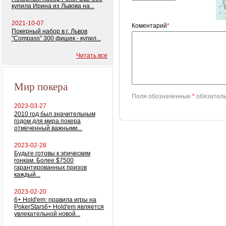
купила Ирина из Львова на...
2021-10-07
Коментарий
*
Покерный набор в г. Львов
"Compass" 300 фишек - купил...
Читать все
Мир покера
Поля обозначенные
*
обязатель
2023-03-27
2010 год был значительным
годом для мира покера
отмеченный важными...
2023-02-28
Будьте готовы к эпическим
гонкам. Более $7500
гарантированных призов
каждый...
2023-02-20
6+ Hold'em: правила игры на
PokerStars6+ Hold'em является
увлекательной новой...