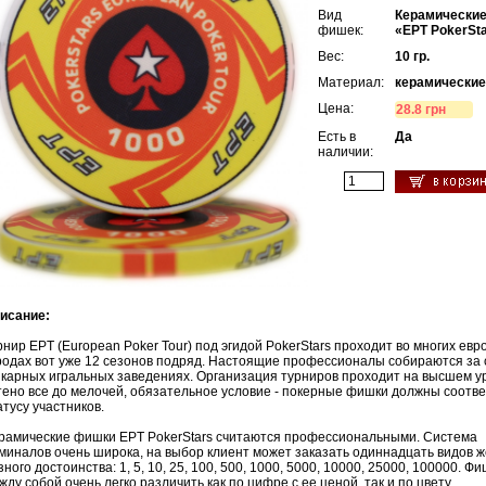
Вид
Керамически
фишек:
«EPT PokerSt
Вес:
10 гр.
Материал:
керамически
Цена:
28.8 грн
Есть в
Да
наличии:
исание:
рнир EPT (European Poker Tour) под эгидой PokerStars проходит во многих евр
родах вот уже 12 сезонов подряд. Настоящие профессионалы собираются за 
карных игральных заведениях. Организация турниров проходит на высшем у
тено все до мелочей, обязательное условие - покерные фишки должны соотве
атусу участников.
рамические фишки EPT PokerStars считаются профессиональными. Система
миналов очень широка, на выбор клиент может заказать одиннадцать видов 
зного достоинства: 1, 5, 10, 25, 100, 500, 1000, 5000, 10000, 25000, 100000. Ф
 (12
жду собой очень легко различить как по цифре с ее ценой, так и по цвету.