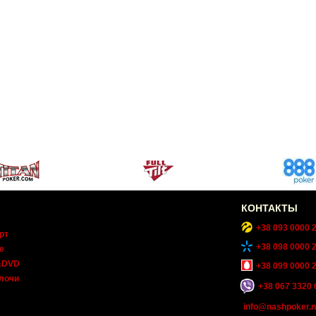
КОНТАКТЫ
+38 093 0000 
рт
+38 098 0000 
е
&DVD
+38 099 0000 
лочи
+38 067 3320 
info@nashpoker.n