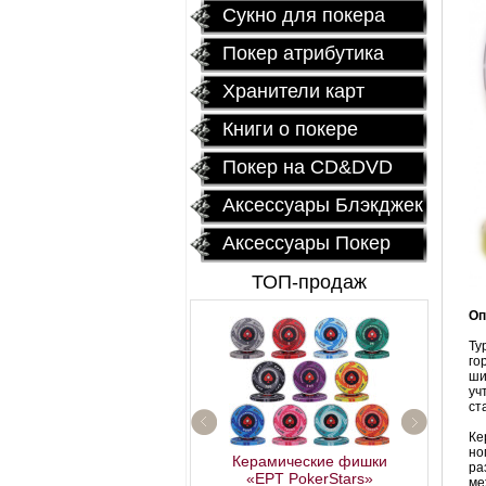
Сукно для покера
Покер атрибутика
Хранители карт
Книги о покере
Покер на CD&DVD
Аксессуары Блэкджек
Аксессуары Покер
ТОП-продаж
Оп
Ту
го
ши
уч
ст
Ке
но
Керамические фишки
ра
Fournier 2818 Блок
«EPT PokerStars»
ме