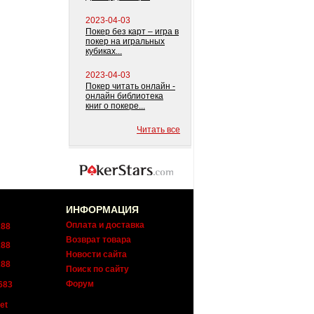
2023-04-03
Покер без карт – игра в
покер на игральных
кубиках...
2023-04-03
Покер читать онлайн -
онлайн библиотека
книг о покере...
Читать все
ИНФОРМАЦИЯ
Оплата и доставка
288
Возврат товара
288
Новости сайта
288
Поиск по сайту
Форум
683
et