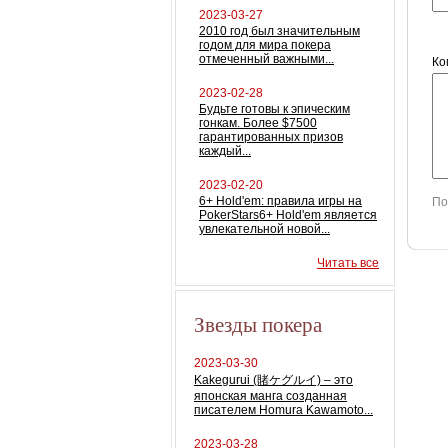
2023-03-27
2010 год был значительным
годом для мира покера
отмеченный важными...
Ко
2023-02-28
Будьте готовы к эпическим
гонкам. Более $7500
гарантированных призов
каждый...
2023-02-20
6+ Hold'em: правила игры на
По
PokerStars6+ Hold'em является
увлекательной новой...
Читать все
Звезды покера
2023-03-30
Kakegurui (賭ケグルイ) – это
японская манга созданная
писателем Homura Kawamoto...
2023-03-28