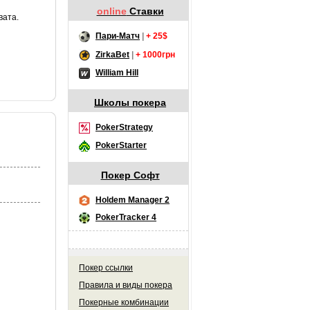
online
Ставки
вата.
Пари-Матч
|
+ 25$
ZirkaBet
|
+ 1000грн
William Hill
Школы покера
PokerStrategy
PokerStarter
Покер Софт
Holdem Manager 2
PokerTracker 4
Покер ссылки
Правила и виды покера
Покерные комбинации