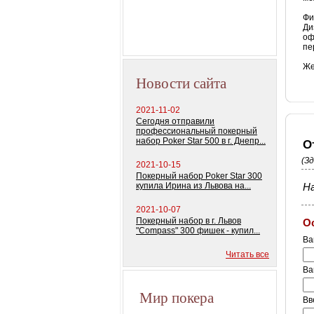
колод) 100%
пластиковых кар
Фи
Ди
оф
пе
Же
Новости сайта
2021-11-02
Сегодня отправили
профессиональный покерный
набор Poker Star 500 в г. Днепр...
О
(З
2021-10-15
Покерный набор Poker Star 300
купила Ирина из Львова на...
На
2021-10-07
Покерный набор в г. Львов
О
"Compass" 300 фишек - купил...
Ва
Читать все
Ва
Мир покера
Вв