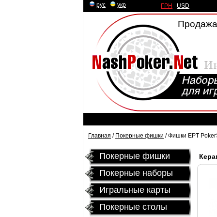
рус
|
укр
ГРН
|
USD
Продажа
Главная
/
Покерные фишки
/ Фишки EPT Poker
Покерные фишки
Кера
Покерные наборы
Игральные карты
Покерные столы