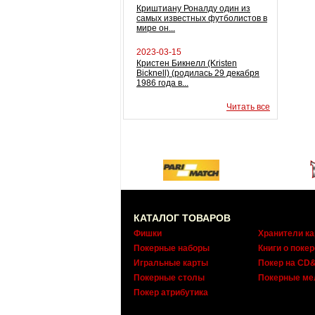
Криштиану Роналду один из
самых известных футболистов в
мире он...
2023-03-15
Кристен Бикнелл (Kristen
Bicknell) (родилась 29 декабря
1986 года в...
Читать все
КАТАЛОГ ТОВАРОВ
Фишки
Хранители ка
Покерные наборы
Книги о покер
Игральные карты
Покер на CD
Покерные столы
Покерные ме
Покер атрибутика