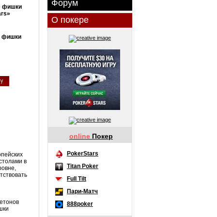
Форум
е фишки
ars»
О покере
е фишки
online
Покер
PokerStars
опейских
столами в
Titan Poker
ровне,
тствовать
Full Tilt
Пари-Матч
жетонов
888poker
ишки