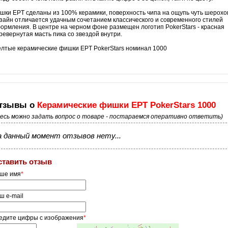
т
шки EPT сделаны из 100% керамики, поверхность чипа на ощупь чуть шерохо
зайн отличается удачным сочетанием классического и современного стилей
ормления. В центре на черном фоне размещен логотип PokerStars - красная
ревернутая масть пика со звездой внутри.
лтые керамические фишки EPT PokerStars номинал 1000
тзывы о
Керамические фишки EPT PokerStars 1000
десь можно задать вопрос о товаре - постараемся оперативно ответить)
 данный момент отзывов нету...
ставить отзыв
ше имя
*
ш e-mail
едите цифры с изображения
*