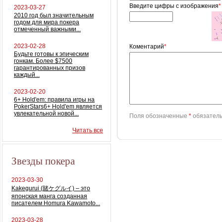
Введите цифры с изображения
*
2023-03-27
2010 год был значительным
годом для мира покера
отмеченный важными...
2023-02-28
Коментарий
*
Будьте готовы к эпическим
гонкам. Более $7500
гарантированных призов
каждый...
2023-02-20
6+ Hold'em: правила игры на
PokerStars6+ Hold'em является
увлекательной новой...
Поля обозначенные
*
обязатель
Читать все
Звезды покера
2023-03-30
Kakegurui (賭ケグルイ) – это
японская манга созданная
писателем Homura Kawamoto...
2023-03-28