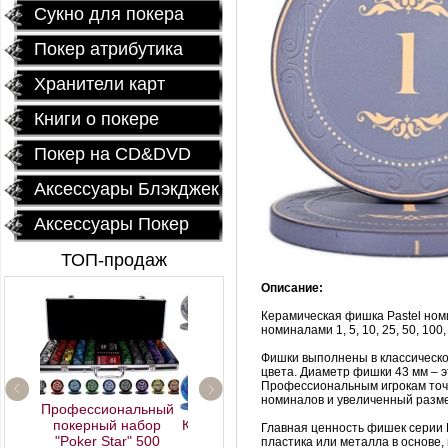
Сукно для покера
Покер атрибутика
Хранители карт
Книги о покере
Покер на CD&DVD
Аксессуары Блэкджек
Аксессуары Покер
ТОП-продаж
Описание:
Керамическая фишка Pastel номин
номиналами 1, 5, 10, 25, 50, 100,
Фишки выполнены в классическо
цвета. Диаметр фишки 43 мм – 
Профессиональным игрокам точ
номиналов и увеличенный разме
Профессиональный
покерный набор
Керамические фишки
Главная ценность фишек серии Pa
"Poker Star" 500
«EPT PokerStars»
пластика или металла в основе,