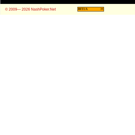
© 2009— 2026 NashPoker.Net
HIT.UA
39