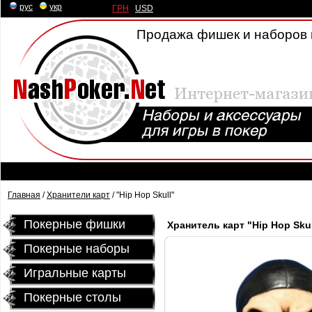
рус
|
укр
ГРН
|
USD
Продажа фишек и наборов 
Главная
/
Хранители карт
/ "Hip Hop Skull"
Покерные фишки
Хранитель карт "Hip Hop Skul
Покерные наборы
Игральные карты
Покерные столы