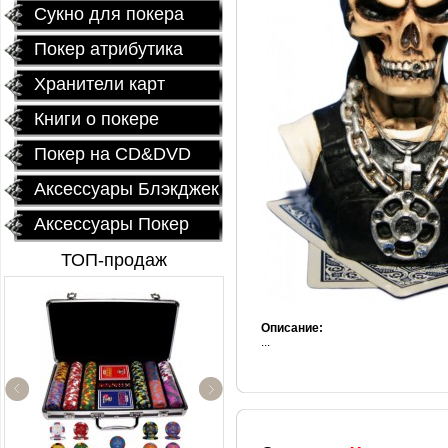
Сукно для покера
Покер атрибутика
Хранители карт
Книги о покере
Покер на CD&DVD
Аксессуары Блэкджек
Аксессуары Покер
ТОП-продаж
Описание:
...
Керамические фишки
«EPT PokerStars»