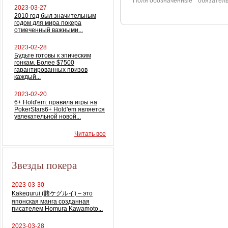
Поля обозначенные
*
обязатель
2023-03-27
2010 год был значительным
годом для мира покера
отмеченный важными...
2023-02-28
Будьте готовы к эпическим
гонкам. Более $7500
гарантированных призов
каждый...
2023-02-20
6+ Hold'em: правила игры на
PokerStars6+ Hold'em является
увлекательной новой...
Читать все
Звезды покера
2023-03-30
Kakegurui (賭ケグルイ) – это
японская манга созданная
писателем Homura Kawamoto...
2023-03-28