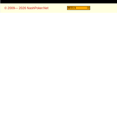
© 2009— 2026 NashPoker.Net
HIT.UA
50