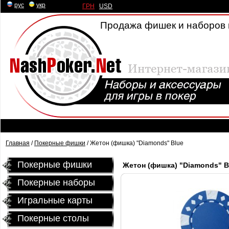
рус
|
укр
ГРН
|
USD
Продажа фишек и наборов 
Главная
/
Покерные фишки
/ Жетон (фишка) "Diamonds" Blue
Покерные фишки
Жетон (фишка) "Diamonds" B
Покерные наборы
Игральные карты
Покерные столы