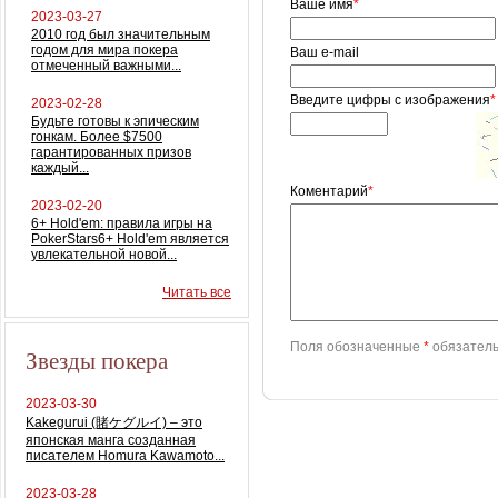
Ваше имя
*
2023-03-27
2010 год был значительным
годом для мира покера
Ваш e-mail
отмеченный важными...
Введите цифры с изображения
*
2023-02-28
Будьте готовы к эпическим
гонкам. Более $7500
гарантированных призов
каждый...
Коментарий
*
2023-02-20
6+ Hold'em: правила игры на
PokerStars6+ Hold'em является
увлекательной новой...
Читать все
Поля обозначенные
*
обязатель
Звезды покера
2023-03-30
Kakegurui (賭ケグルイ) – это
японская манга созданная
писателем Homura Kawamoto...
2023-03-28