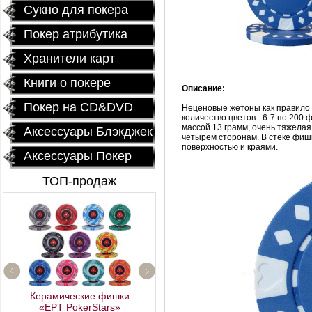
Сукно для покера
Покер атрибутика
Хранители карт
Книги о покере
Описание:
Покер на CD&DVD
Неценовые жетоны как правило 
количество цветов - 6-7 по 200
массой 13 грамм, очень тяжела
Аксессуары Блэкджек
четырем сторонам. В стеке фишк
поверхностью и краями.
Аксессуары Покер
ТОП-продаж
Профессиональный
Керамические фишки
покерный набор
«EPT PokerStars»
"Poker Star" 500