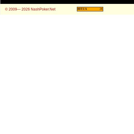
© 2009— 2026 NashPoker.Net
HIT.UA
28