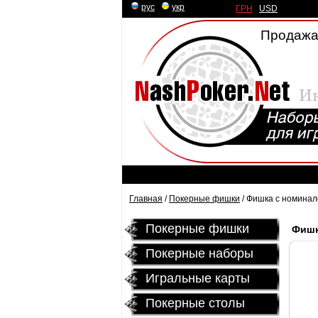
рус
|
укр
ГРН
|
USD
Продажа
Главная
/
Покерные фишки
/ Фишка с номинал
Покерные фишки
Фишк
Покерные наборы
Игральные карты
Покерные столы