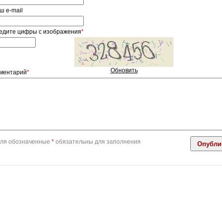
ш e-mail
ный
ор
ons"
едите цифры с изображения
*
Обновить
ментарий
*
ля обозначенные
*
обязательны для заполнения