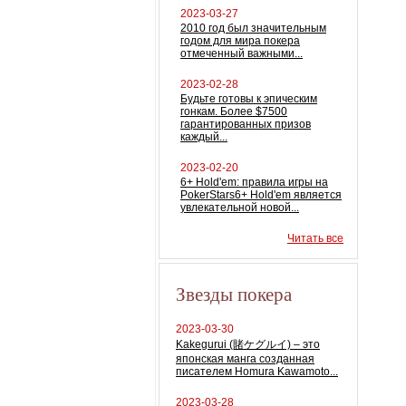
2023-03-27
2010 год был значительным
годом для мира покера
отмеченный важными...
2023-02-28
Будьте готовы к эпическим
гонкам. Более $7500
гарантированных призов
каждый...
2023-02-20
6+ Hold'em: правила игры на
PokerStars6+ Hold'em является
увлекательной новой...
Читать все
Звезды покера
2023-03-30
Kakegurui (賭ケグルイ) – это
японская манга созданная
писателем Homura Kawamoto...
2023-03-28