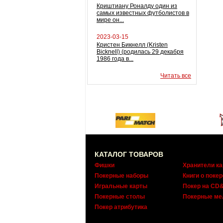
Криштиану Роналду один из
самых известных футболистов в
мире он...
2023-03-15
Кристен Бикнелл (Kristen
Bicknell) (родилась 29 декабря
1986 года в...
Читать все
КАТАЛОГ ТОВАРОВ
Фишки
Хранители ка
Покерные наборы
Книги о покер
Игральные карты
Покер на CD
Покерные столы
Покерные ме
Покер атрибутика