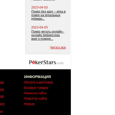
2023-04-03
Покер без карт – игра в
покер на игральных
кубиках...
2023-04-03
Покер читать онлайн -
онлайн библиотека
книг о покере...
Читать все
ИНФОРМАЦИЯ
Оплата и доставка
288
Возврат товара
288
Новости сайта
288
Поиск по сайту
Форум
683
et