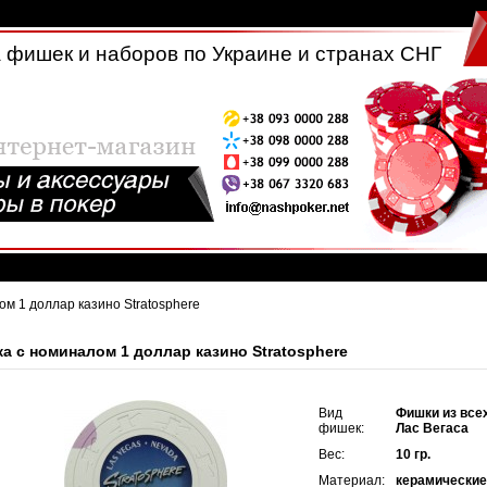
 фишек и наборов по Украине и странах СНГ
ом 1 доллар казино Stratosphere
а с номиналом 1 доллар казино Stratosphere
Вид
Фишки из все
фишек:
Лас Вегаса
Вес:
10 гр.
Материал:
керамически