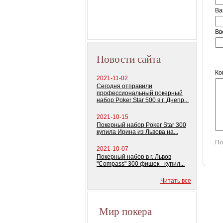
Ва
Профессиональ
покерный наб
"Monte Carlo Milli
Вв
Новости сайта
Ко
2021-11-02
Сегодня отправили
профессиональный покерный
набор Poker Star 500 в г. Днепр...
2021-10-15
Покерный набор Poker Star 300
купила Ирина из Львова на...
По
2021-10-07
Покерный набор в г. Львов
"Compass" 300 фишек - купил...
Читать все
Мир покера