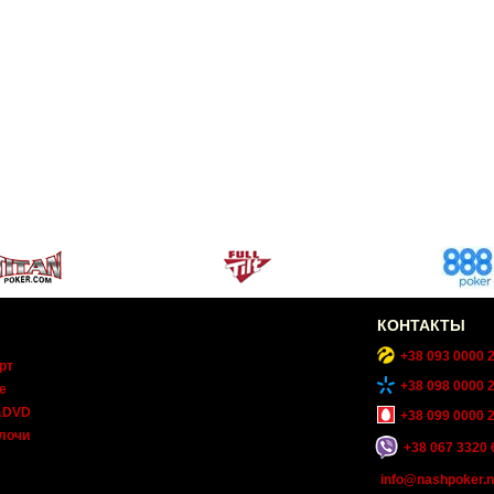
КОНТАКТЫ
+38 093 0000 
рт
+38 098 0000 
е
&DVD
+38 099 0000 
лочи
+38 067 3320 
info@nashpoker.n