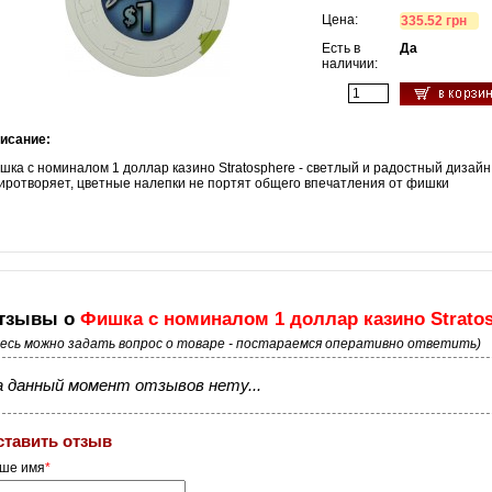
Цена:
335.52 грн
Есть в
Да
наличии:
исание:
шка с номиналом 1 доллар казино Stratosphere - светлый и радостный дизай
иротворяет, цветные налепки не портят общего впечатления от фишки
тзывы о
Фишка с номиналом 1 доллар казино Strato
десь можно задать вопрос о товаре - постараемся оперативно ответить)
 данный момент отзывов нету...
ставить отзыв
ше имя
*