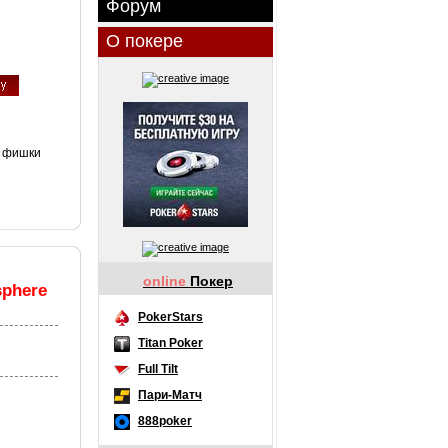
Форум
О покере
н фишки
online
Покер
sphere
PokerStars
Titan Poker
Full Tilt
Пари-Матч
888poker