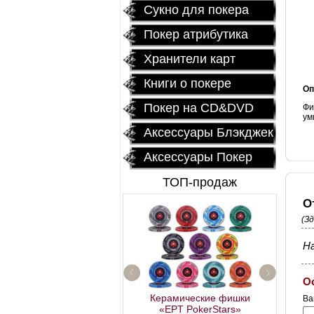
Сукно для покера
Покер атрибутика
Хранители карт
Книги о покере
Оп
Покер на CD&DVD
Фи
ум
Аксессуары Блэкджек
Аксессуары Покер
ТОП-продаж
О
(З
На
О
Керамические фишки
Ва
«EPT PokerStars»