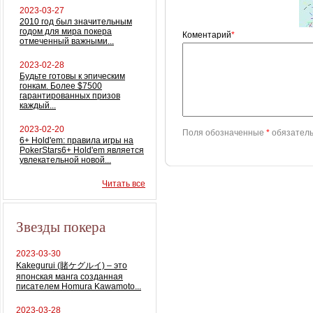
2023-03-27
2010 год был значительным
годом для мира покера
Коментарий
*
отмеченный важными...
2023-02-28
Будьте готовы к эпическим
гонкам. Более $7500
гарантированных призов
каждый...
2023-02-20
Поля обозначенные
*
обязатель
6+ Hold'em: правила игры на
PokerStars6+ Hold'em является
увлекательной новой...
Читать все
Звезды покера
2023-03-30
Kakegurui (賭ケグルイ) – это
японская манга созданная
писателем Homura Kawamoto...
2023-03-28