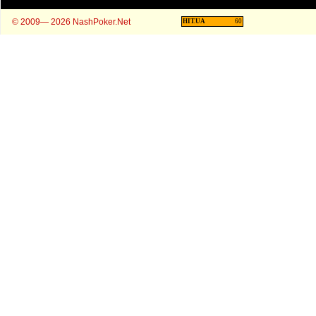
© 2009— 2026 NashPoker.Net
HIT.UA
60