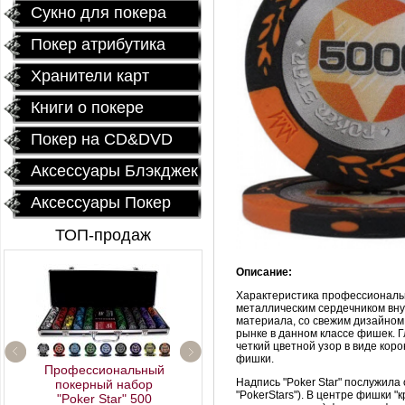
Сукно для покера
Покер атрибутика
Хранители карт
Книги о покере
Покер на CD&DVD
Аксессуары Блэкджек
Аксессуары Покер
ТОП-продаж
Описание:
Характеристика профессиональны
металлическим сердечником внут
материала, со свежим дизайном
рынке в данном классе фишек. Г
четкий цветной узор в виде кор
фишки.
Профессиональный
Надпись "Poker Star" послужила
покерный набор
Керамические фишки
"PokerStars"). В центре фишки 
"Poker Star" 500
«EPT PokerStars»