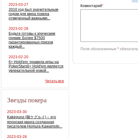
2023-03-27
Коментарий
*
2010 год был значительным
годом для мира покера
отмеченный важными...
2023-02-28
Будьте готовы к эпическим
гонкам. Более $7500
гарантированных призов
каждый...
Поля обозначенные
*
обязатель
2023-02-20
6+ Hold'em: правила игры на
PokerStars6+ Hold'em является
увлекательной новой...
Читать все
Звезды покера
2023-03-30
Kakegurui (賭ケグルイ) – это
японская манга созданная
писателем Homura Kawamoto...
2023-03-28