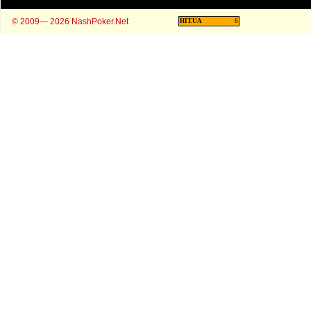
© 2009— 2026 NashPoker.Net
HIT.UA
6