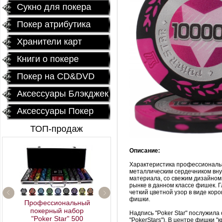
Сукно для покера
Покер атрибутика
Хранители карт
Книги о покере
Покер на CD&DVD
Аксессуары Блэкджек
Аксессуары Покер
ТОП-продаж
Описание:
Характеристика профессиональны
металлическим сердечником внут
материала, со свежим дизайном
рынке в данном классе фишек. Г
четкий цветной узор в виде кор
фишки.
Профессиональный
покерный набор
Надпись "Poker Star" послужила
"Poker Star" 500
"PokerStars"). В центре фишки 