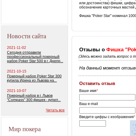
или достоинства) фишки, цифра
обозначение карточных мастей 
Профессиональный
покерный набор
Фишка "Poker Star" номинал 100
"Monte Carlo Millions"
Новости сайта
2021-11-02
Отзывы о
Фишка "Pok
Сегодня отправили
(Здесь можно задать вопрос о 
профессиональный покерный
набор Poker Star 500 в г. Днепр...
На данный момент отзыво
2021-10-15
Покерный набор Poker Star 300
купила Ирина из Львова на...
Оставить отзыв
2021-10-07
Ваше имя
*
Покерный набор в г. Львов
"Compass" 300 фишек - купил...
Ваш e-mail
Читать все
Введите цифры с изображения
*
Мир покера