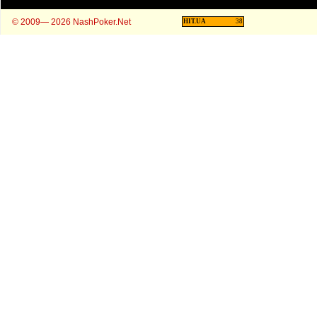
© 2009— 2026 NashPoker.Net
HIT.UA
38