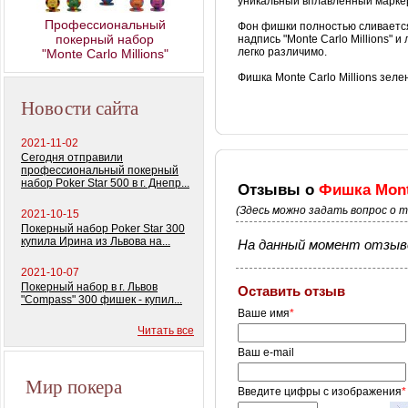
уникальный вплавленный маркер 
Профессиональный
Фон фишки полностью сливается 
покерный набор
надпись "Monte Carlo Millions" 
легко различимо.
"Monte Carlo Millions"
Фишка Monte Carlo Millions зел
Новости сайта
2021-11-02
Сегодня отправили
профессиональный покерный
набор Poker Star 500 в г. Днепр...
Отзывы о
Фишка Monte
(Здесь можно задать вопрос о 
2021-10-15
Покерный набор Poker Star 300
купила Ирина из Львова на...
На данный момент отзыво
2021-10-07
Покерный набор в г. Львов
Оставить отзыв
"Compass" 300 фишек - купил...
Ваше имя
*
Читать все
Ваш e-mail
Мир покера
Введите цифры с изображения
*