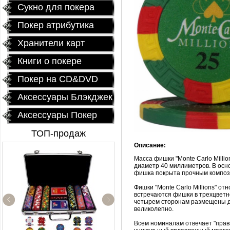
Сукно для покера
Покер атрибутика
Хранители карт
Книги о покере
Покер на CD&DVD
Аксессуары Блэкджек
Аксессуары Покер
ТОП-продаж
Описание:
Масса фишки "Monte Carlo Milli
диаметр 40 миллиметров. В осн
фишка покрыта прочным компо
Фишки "Monte Carlo Millions" о
встречаются фишки в трехцветн
четырем сторонам размещены д
великолепно.
Керамические фишки
Всем номиналам отвечает "прав
«EPT PokerStars»