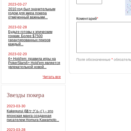
2023-03-27
2010 год был значительным
годом для мира покера
отмеченный важными...
Коментарий
*
2023-02-28
Будьте готовы к эпическим
гонкам. Более $7500
гарантированных призов
каждый...
2023-02-20
6+ Hold'em: правила игры на
Поля обозначенные
*
обязатель
PokerStars6+ Hold'em является
увлекательной новой...
Читать все
Звезды покера
2023-03-30
Kakegurui (賭ケグルイ) – это
японская манга созданная
писателем Homura Kawamoto...
2023-03-28