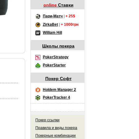
online
Ставки
Пари-Матч
|
+ 25$
ZirkaBet
|
+ 1000грн
William Hill
Школы покера
PokerStrategy
PokerStarter
Покер Софт
Holdem Manager 2
PokerTracker 4
Покер ссылки
Правила и виды покера
Покерные комбинации