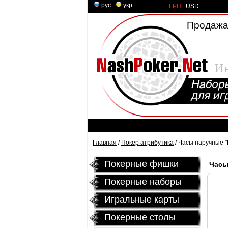
рус
|
укр
ГРН
|
USD
Продажа
Главная
/
Покер атрибутика
/ Часы наручные "P
Покерные фишки
Часы
Покерные наборы
Игральные карты
Покерные столы