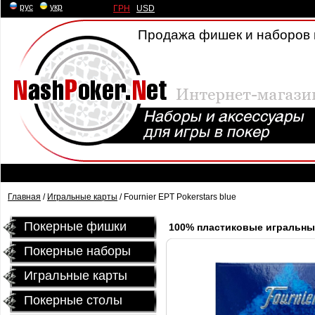
рус
|
укр
ГРН
|
USD
Продажа фишек и наборов 
Главная
/
Игральные карты
/ Fournier EPT Pokerstars blue
Покерные фишки
100% пластиковые игральные 
Покерные наборы
Игральные карты
Покерные столы