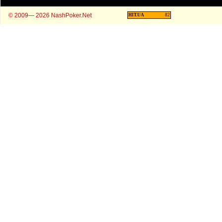
© 2009— 2026 NashPoker.Net
HIT.UA
82