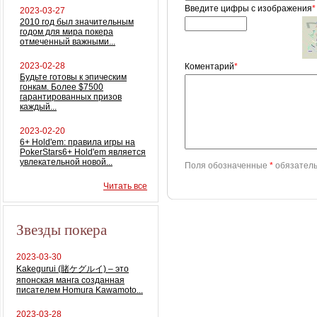
Введите цифры с изображения
*
2023-03-27
2010 год был значительным
годом для мира покера
отмеченный важными...
2023-02-28
Коментарий
*
Будьте готовы к эпическим
гонкам. Более $7500
гарантированных призов
каждый...
2023-02-20
6+ Hold'em: правила игры на
PokerStars6+ Hold'em является
увлекательной новой...
Поля обозначенные
*
обязатель
Читать все
Звезды покера
2023-03-30
Kakegurui (賭ケグルイ) – это
японская манга созданная
писателем Homura Kawamoto...
2023-03-28