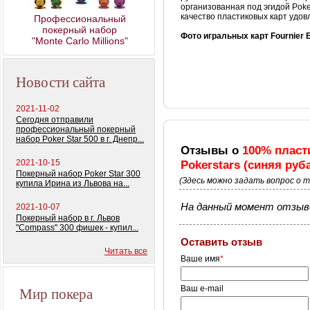
колод) 100%
организованная под эгидой Poke
пластиковых карт
качество пластиковых карт удов
Профессиональный
покерный набор
Фото игральных карт
Fournier
E
"Monte Carlo Millions"
Новости сайта
2021-11-02
Сегодня отправили
профессиональный покерный
набор Poker Star 500 в г. Днепр...
Отзывы о
100% пласт
2021-10-15
Pokerstars (синяя руб
Покерный набор Poker Star 300
(Здесь можно задать вопрос о 
купила Ирина из Львова на...
На данный момент отзыво
2021-10-07
Покерный набор в г. Львов
"Compass" 300 фишек - купил...
Оставить отзыв
Читать все
Ваше имя
*
Мир покера
Ваш e-mail