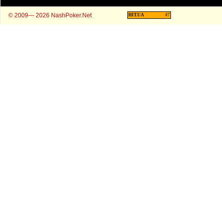
© 2009— 2026 NashPoker.Net
HIT.UA
47