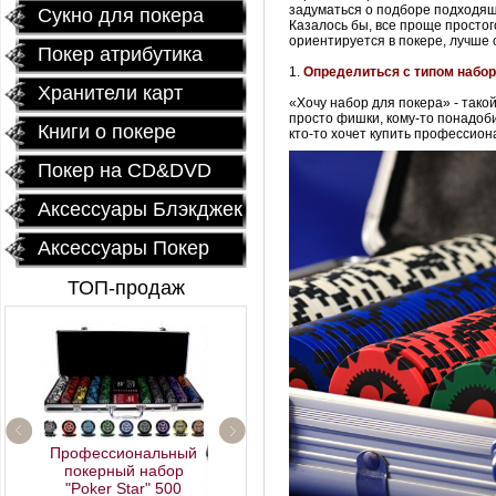
задуматься о подборе подходяще
Сукно для покера
Казалось бы, все проще простог
ориентируется в покере, лучше 
Покер атрибутика
1.
Определиться с типом набо
Хранители карт
«Хочу набор для покера» - так
просто фишки, кому-то понадоби
Книги о покере
кто-то хочет купить профессио
Покер на CD&DVD
Аксессуары Блэкджек
Аксессуары Покер
ТОП-продаж
Профессиональный
покерный набор
"Poker Star" 500