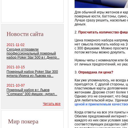
Профессиональный
покерный набор
Для обычной игры жетонов и карт
покерные кости,
баттоны
, сукно
"Monte Carlo Millions"
Лучше сразу решить, насколько н
деньги.
Новости сайта
2.
Просчитать количество фише
Цена покерного набора напрямую
нет смысла покупать набор на 1
2021-11-02
с 300 фишками. Можно просчитать
Сегодня отправили
потом жетоны можно докупить.
профессиональный покерный
набор Poker Star 500 в г. Днепр...
Нужны чипы с номиналом или без
от личных предпочтений, но ук
2021-10-15
Покерный набор Poker Star 300
3.
Оправдана ли цена?
купила Ирина из Львова на...
Как уже упоминалось, не всегда
пригодятся. С другой стороны, ц
2021-10-07
пластиковые карты
долговечнее
Покерный набор в г. Львов
жетонами. Дороже стоят более
"Compass" 300 фишек - купил...
Однако это не означает, что бю
для любительской игры. Удачная
Читать все
ценой и приемлемым качеств
Когда ответы на все эти пункты
Обилие предложений интернет-м
Мир покера
каждого из них свои условия зак
соответствующих разделах сайта