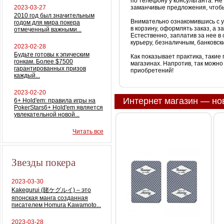
по телефону у консультанта. Не
2023-03-27
заманчивые предложения, чтобы
2010 год был значительным
Внимательно ознакомившись с 
годом для мира покера
в корзину, оформлять заказ, а з
отмеченный важными...
Естественно, заплатив за нее в
курьеру, безналичным, банковски
2023-02-28
Будьте готовы к эпическим
Как показывает практика, такие
гонкам. Более $7500
магазинах. Напротив, так можно
гарантированных призов
приобретений!
каждый...
2023-02-20
Интернет магазин — но
6+ Hold'em: правила игры на
PokerStars6+ Hold'em является
увлекательной новой...
Читать все
Звезды покера
2023-03-30
Kakegurui (賭ケグルイ) – это
японская манга созданная
писателем Homura Kawamoto...
2023-03-28