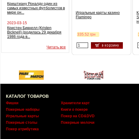
Криштиану Роналду один из
самых известных футболистов в
мире он...
Игральные карты казино
К
Flamingo
S
н
2023-03-15
Кристен Бикнелл (Kristen
Bicknell) (родилась 29 декабря
335.52 грн
1986 года в...
Читать все
КАТАЛОГ ТОВАРОВ
Фишки
Хранители карт
Покерные наборы
Книги о покере
Игральные карты
Покер на CD&DVD
Покерные столы
Покерные мелочи
Покер атрибутика