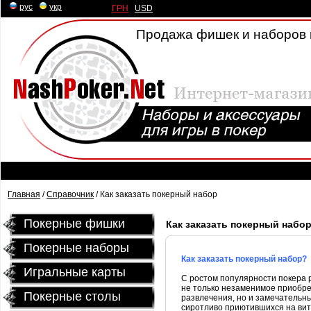
рус
|
укр
ГРН
|
USD
Продажа фишек и наборов 
Главная
/
Справочник
/ Как заказать покерный набор
Покерные фишки
Как заказать покерный набо
Покерные наборы
Как заказать покерный набор?
Игральные карты
С ростом популярности покера р
не только незаменимое приобре
Покерные столы
развлечения, но и замечательны
сиротливо приютившихся на вит