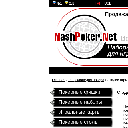
рус
|
укр
ГРН
|
USD
Продажа
Главная
/
Энциклопедия покера
/ Стадии игры
Покерные фишки
Стад
Покерные наборы
По
ко
Игральные карты
по
пр
Покерные столы
ка
ра