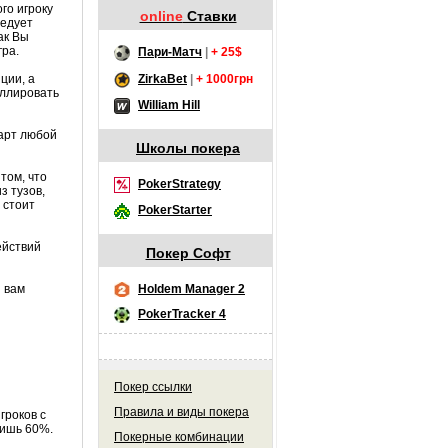
го игроку
online
Ставки
ледует
ак Вы
гра.
Пари-Матч
|
+ 25$
ZirkaBet
|
+ 1000грн
ции, а
оллировать
William Hill
карт любой
Школы покера
том, что
PokerStrategy
з тузов,
 стоит
PokerStarter
ействий
Покер Софт
ы вам
Holdem Manager 2
PokerTracker 4
Покер ссылки
Правила и виды покера
гроков с
лишь 60%.
Покерные комбинации