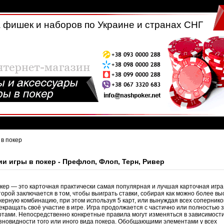
 фишек и наборов по Украине и странах СНГ
 в покер
ии игры в покер - Префлоп, Флоп, Терн, Ривер
кер — это карточная практически самая популярная и лучшая карточная игра 
торой заключается в том, чтобы выиграть ставки, собирая как можно более вы
керную комбинацию, при этом используя 5 карт, или вынуждая всех сопернико
екращать своё участие в игре. Игра продолжается с частично или полностью
ртами. Непосредственно конкретные правила могут изменяться в зависимости
зновидности того или иного вида покера. Обобщающими элементами у всех