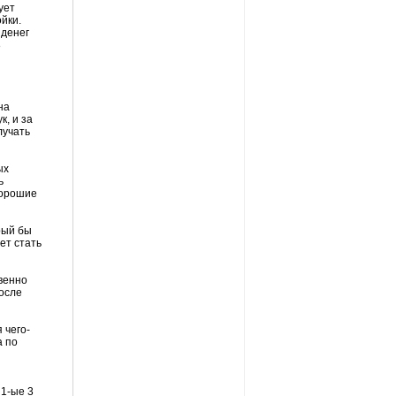
ует
ойки.
 денег
8
на
к, и за
лучать
ых
ь
хорошие
рый бы
ет стать
твенно
после
 чего-
а по
 1-ые 3