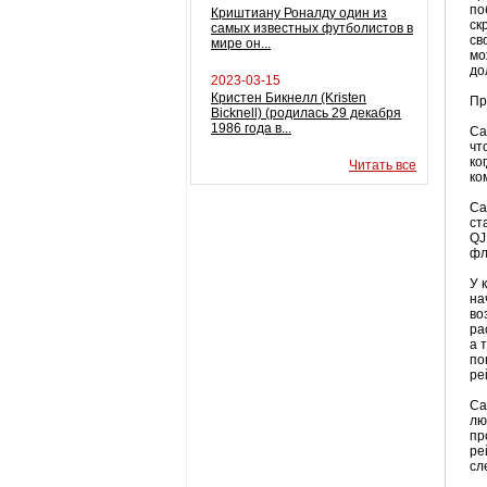
по
Криштиану Роналду один из
ск
самых известных футболистов в
св
мире он...
мо
до
2023-03-15
Кристен Бикнелл (Kristen
Пр
Bicknell) (родилась 29 декабря
1986 года в...
Ca
чт
ко
Читать все
ко
Ca
ст
QJ
ф
У 
на
во
ра
а 
по
ре
Ca
лю
пр
ре
сл