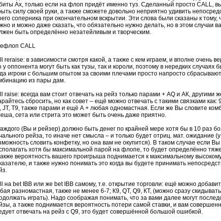
биты Ах, только если на
флоп
придёт именно туз. Сделанный просто
CALL
, 
рыть силу своей руки, а также сможете довольно неприятно удивить непосред
оего соперника при окончательном вскрытии. Эти слова были сказаны к тому, 
жно и можно даже сказать, что обязательно нужно делать, но в этом случаи 
лжен быть определённо незатейливым и творческим.
ефлоп
CALL
ll
reraise
: в зависимости смотря какой, а также с кем играем, и вполне очень в
о у оппонента могут быть как тузы, так и короли, поэтому в нередких случаях б
гда игроки с большим опытом за своими плечами просто напросто сбрасываю
мбинацию из пары дам.
ll
raise
: всегда вам стоит отвечать на
рейз
только парами + AQ и АК, другими ж
арайтесь сбросить, но как совет – ещё можно отвечать с такими связками как: 98
, JT, Т9, также парами и ещё А + любая одномастная. Если же Вы словите ко
леша
, сета или
стрита
это может быть очень даже приятно.
каждого (Вы и
рейзер
) должно быть денег по крайней мере хотя бы в 10 раз б
чального рейза, то иначе нет смысла – и только будет
отриц
. мат. ожидание (
зможность словить конфетку, но она вам не окупится). В таком случае если Вы
сполагать хотя бы максимальной парой на
флопе
, то будет определённо тяже
также вероятность вашего проигрыша поднимается к максимальному высоком
казателю, и также нужно понимать это когда вы будете принимать непосредс
йз
.
ll
на
bet
IBB
или же
bet
IBB
самому, т.е. открытие торговли: ещё можно добавит
бая разномастная, также не менее 6-7; К9, QT, Q9, КТ, (можно сразу скидывать
одолжать играть). Надо соображая понимать, что за вами далее могут послед
йзы
, а также поднимается вероятность потери самой ставки, и вам совершен
едует отвечать на
рейз
с Q9, это будет совершённой большой ошибкой.