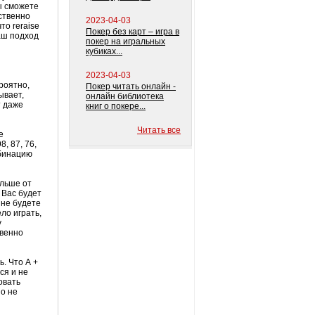
вы сможете
ственно
2023-04-03
что
reraise
Покер без карт – игра в
ваш подход
покер на игральных
кубиках...
2023-04-03
ероятно,
Покер читать онлайн -
ывает,
онлайн библиотека
т даже
книг о покере...
Читать все
е
, 87, 76,
мбинацию
ольше от
у Вас будет
 не будете
ло играть,
у
твенно
ь. Что А +
ся и не
овать
но не