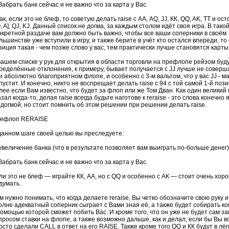
 Забрать банк сейчас и не важно что за карта у Вас.
ак, если это не блеф, то советую делать
raise
с АА, AQ, JJ, КК, QQ, AK, ТТ и ос
, A], QJ, KJ. Данный список не догма, за каждым столом идёт своя игра. В тако
нкретной раздаче вам должно быть важно, чтобы все ваши соперники в своём
льшинстве уже вступили в игру, и также берите в учёт кто остался впереди, то
зиция такая - чем позже слово у вас, тем практически лучше становятся карты 
вашем списке у рук для открытия в области торговли на
префлопе
рейзом
буду
ределённые отклонения, к примеру, бывает получается с JJ лучше не совер
и абсолютно благоприятном
флопе
, и особенно с 3-м
вальтом
, что у вас JJ - м
пустит. И конечно, никто не воспрещает делать
raise
с 94 с той самой 1-й пози
лее если Вам известно, что будет за
флоп
или же Том
Дван
. Как один великий 
азал когда-то, делая
raise
всегда будьте наготове к
reraise
- это слова конечно 
 догмой, но стоит помнить об этом решении при решении делать
raise
.
ефлоп
RERAISE
данном шаге своей целью вы преследуете:
 увеличение банка (что в результате позволяет вам выиграть по-больше денег)
 Забрать банк сейчас и не важно что за карта у Вас.
ли это не блеф — играйте КК, АА, но с QQ и особенно с АК — стоит очень хор
думать.
м нужно понимать, что когда делаете
reraise
, Вы четко обозначите свою руку 
олне адекватный соперник сыграет с Вами зная её, а также будет собирать 
помощью которой сможет побить Вас. И кроме того, что он уже не будет сам з
просом ставки на
флопе
, а также возможно дальше, как и делал, если бы Вы в
осто сделали
CALL
в ответ на его
RAISE
. Также кроме того QQ и КК будут в лё