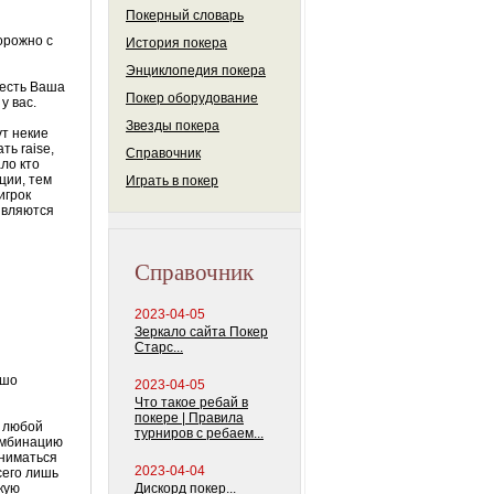
Покерный словарь
торожно с
История покера
й
Энциклопедия покера
 есть Ваша
Покер оборудование
у вас.
Звезды покера
т некие
шать
raise
,
Справочник
ало кто
ции, тем
Играть в покер
игрок
являются
Справочник
2023-04-05
Зеркало сайта Покер
Старс...
ошо
2023-04-05
Что такое ребай в
покере | Правила
и любой
турниров с ребаем...
комбинацию
аниматься
2023-04-04
сего лишь
гкую
Дискорд покер...