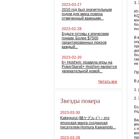
3.
2023-03-27
2010 год был значительным
Ит
годом для мира покера
KQ
отмеченный важными...
ко
бо
2023-02-28
по
Будьте готовы к эпическим
В 
гонкам. Более $7500
оп
гарантированных призов
пр
каждый...
до
бо
2023-02-20
ск
6+ Hold'em: правила игры на
не
PokerStars6+ Hold'em является
увлекательной новой...
Пр
В 
Читать все
1.
Звезды покера
2.
Ес
по
2023-03-30
Kakegurui (賭ケグルイ) – это
Ва
японская манга созданная
вп
писателем Homura Kawamoto...
с 
во
пр
2023-03-28