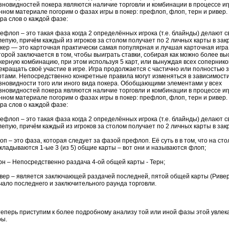
зновидностей покера являются наличие торговли и комбинации в процессе иг
нном материале погорим о фазах игры в покер:
префлоп
,
флоп
, терн и
ривер
.
ра слов о каждой фазе:
ефлоп
– это такая фаза когда 2 определённых игрока (т.е.
блайнды
) делают с
лепую, причём каждый из игроков за столом получает по 2 личных карты в зак
кер — это карточная практически самая популярная и лучшая карточная игра 
торой заключается в том, чтобы выиграть ставки, собирая как можно более вы
керную комбинацию, при этом используя 5 карт, или вынуждая всех сопернико
екращать своё участие в игре. Игра продолжается с частично или полностью
ртами. Непосредственно конкретные правила могут изменяться в зависимости
зновидности того или иного вида покера. Обобщающими элементами у всех
зновидностей покера являются наличие торговли и комбинации в процессе иг
нном материале погорим о фазах игры в покер:
префлоп
,
флоп
, терн и
ривер
.
ра слов о каждой фазе:
ефлоп
– это такая фаза когда 2 определённых игрока (т.е.
блайнды
) делают с
лепую, причём каждый из игроков за столом получает по 2 личных карты в зак
оп
– это фаза, которая следует за фазой
префлоп
. Её суть в в том, что на сто
кладываются 1-ые 3 (из 5) общие карты – вот они и называются
флоп
;
рн – Непосредственно раздача 4-ой общей карты - Терн;
вер
– является заключающей раздачей последней, пятой общей карты (
Риве
чало последнего и заключительного раунда торговли.
теперь приступим к более подробному анализу той или иной фазы этой увлек
ры.