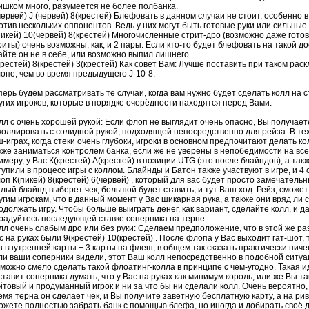
ишком много, разумеется не более полбанка.
червей) J (червей) 8(крестей) Блефовать в данном случаи не стоит, особенно в
отив нескольких оппонентов. Ведь у них могут быть готовые руки или сильные
пикей) 10(червей) 8(крестей) Многочисленные стрит-дро (возможно даже гото
риты
) очень возможны, как, и 2 пары. Если кто-то будет блефовать на такой д
айте он не в себе, или возможно выпил лишнего.
крестей) 8(крестей) 3(крестей) Как совет Вам: Лучше поставить при таком рас
опе
, чем во время предыдущего J-10-8.
перь будем рассматривать те случаи, когда вам нужно будет сделать
колл
на с
угих игроков, которые в порядке очерёдности находятся перед Вами.
лл
с очень хорошей рукой: Если
флоп
не выглядит очень опасно, Вы получает
коллировать
с солидной рукой, подходящей непосредственно для рейза. В те
ш-играх, когда стеки очень глубоки, игроки в основном предпочитают делать
ко
кже заниматься контролем банка, если же не уверены в непобедимости на все
имеру, у Вас К(крестей) А(крестей) в позиции
UTG
(это после
блайндов
), а так
тупили в процесс игры с
коллом
.
Блайнды
и Батон также участвуют в игре, и 4
оп
К(пикей) 8(крестей) 6(червей) , который для вас будет просто замечательн
алый
блайнд
выберет чек, большой будет ставить, и тут Ваш ход.
Рейз
, сможет
угим игрокам, что в данный момент у Вас шикарная рука, а также они вряд ли 
одолжать игру. Чтобы больше выиграть денег, как вариант, сделайте
колл
, и д
радуйтесь последующей ставке соперника на терне.
лл
очень слабым
дро
или без руки: Сделаем предположение, что в этой же ра
с на руках были 9(крестей) 10(крестей) . После
флопа
у Вас выходит гат-шот, т
з внутренней карты + 3 карты на
флеш
, в общем так сказать практически ниче
ли ваши соперники видели, этот Ваш
колл
непосредственно в подобной ситуац
 можно смело сделать такой флоатинг-колла в принципе с чем-угодно. Такая и
ставит соперника думать, что у Вас на руках как минимум король, или же Вы т
йтовый
и продуманный игрок и ни за что бы ни сделали
колл
. Очень вероятно,
емя терна он сделает чек, и Вы получите заветную бесплатную карту, а на
ри
ожете полностью забрать банк с помощью блефа, но иногда и добирать своё