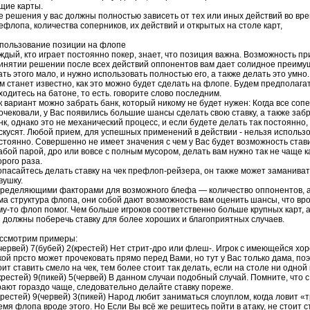
щие карты.
е решения у вас должны полностью зависеть от тех или иных действий во вр
ефлопа
, количества соперников, их действий и открытых на столе карт,
пользование позиции на
флопе
ждый, кто играет постоянно покер, знает, что позиция важна. Возможность пр
инятии решении после всех действий оппонентов вам дает солидное преиму
ать этого мало, и нужно использовать полностью его, а также делать это умно
м станет известно, как это можно будет сделать на
флопе
. Будем предполагат
ходитесь на батоне, то есть. говорите слово последним.
к вариант можно забрать банк, который никому не будет нужен: Когда все соп
очековали
, у Вас появились большие шансы сделать свою ставку, а также забр
нк, однако это не механический процесс, и если будете делать так постоянно,
скусят. Любой прием, для успешных применений в действии - нельзя использ
стоянно. Совершенно не имеет значения с чем у Вас будет возможность стави
абой парой,
дро
или вовсе с полным мусором, делать вам нужно так не чаще к
орого раза.
опасайтесь делать ставку на чек префлоп-рейзера, он также может заманиват
вушку.
ределяющими факторами для возможного блефа — количество оппонентов, а
ма структура
флопа
, они собой дают возможность вам оценить шансы, что вро
му-то
флоп
помог. Чем больше игроков соответственно больше крупных карт, а
 должны поберечь ставку для более хороших и благоприятных случаев.
ссмотрим примеры:
червей) 7(
бубей
) 2(крестей) Нет стрит-дро или флеш-. Игрок с имеющейся хо
кой прсто может
прочековать
прямо перед Вами, но тут у Вас только дама, по
оит ставить смело на чек, тем более стоит так делать, если на столе ни одной
крестей) 9(пикей) 5(червей) В данном случаи подобный случай. Помните, что с
рают гораздо чаще, следовательно делайте ставку пореже.
крестей) 9(червей) 3(пикей) Народ любит заниматься
слоуплом
, когда ловит «
емя
флопа
вроде этого. Но Если Вы всё же решитесь пойти в атаку, не стоит с