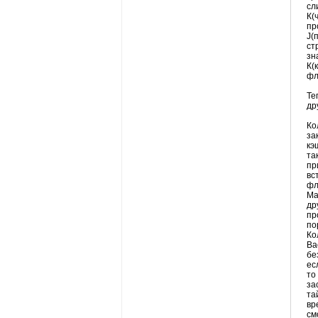
сл
К(
пр
J(
ст
зн
К(
фл
Те
др
Ко
за
кэ
та
пр
вс
фл
М
др
пр
по
Ко
Ва
бе
ес
то
за
та
вр
см