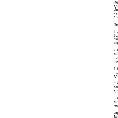
Иг
до
Иг
не
аб
Пр
1.
бо
сч
хо
2.
ли
пр
ру
3.
по
дл
4.
ва
др
5.
ли
ко
Иг
Вс