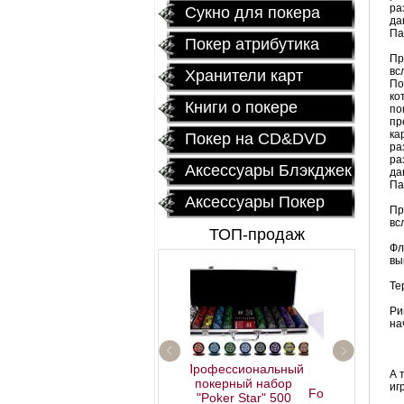
ра
Сукно для покера
да
Па
Покер атрибутика
Пр
вс
Хранители карт
По
ко
Книги о покере
по
пр
ка
Покер на CD&DVD
ра
ра
Аксессуары Блэкджек
да
Па
Аксессуары Покер
Пр
вс
ТОП-продаж
Фл
вы
Те
Ри
на
Профессиональный
А 
покерный набор
иг
Fournier 2818 Блок (12
"Poker Star" 500