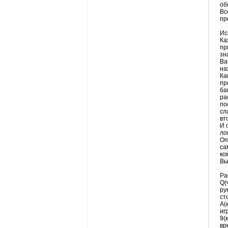
об
Вс
пр
Ис
Ка
пр
зн
Ва
на
Ка
пр
ба
ра
по
сл
вт
И 
ло
Оп
са
ко
Вы
Ра
Q(
ру
ст
А(
иг
9(
вр