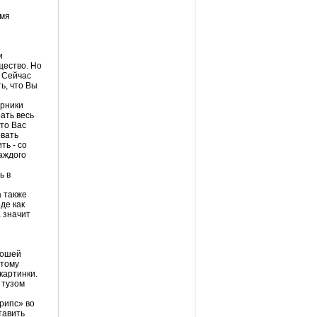
емя
и
щество. Но
. Сейчас
ь, что Вы
ерники
ать весь
 то Вас
овать
ть - со
аждого
ь в
 также
де как
 значит
рошей
этому
 картинки.
 тузом
трипс» во
тавить