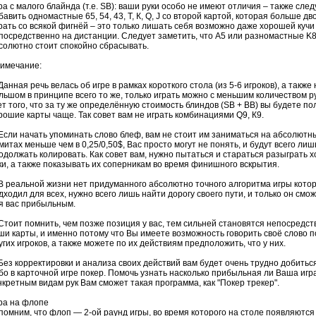
ра с малого
блайнда
(т.е. SB): ваши руки особо не имеют отличия – также след
бавить одномастные 65, 54, 43, Т, К, Q, J со второй картой, которая больше дв
рать со всякой фигнёй – это только лишать себя возможно даже хорошей кучи
посредственно на дистанции. Следует заметить, что А5 или разномастные K
солютно стоит спокойно сбрасывать.
имечание:
 Данная речь велась об игре в рамках короткого стола (из 5-6 игроков), а также 
льшом в принципе всего то же, только играть можно с меньшим количеством ру
ет того, что за ту же определённую стоимость
блиндов
(SB + BB) вы будете по
рошие карты чаще. Так совет вам не играть комбинациями Q9, К9.
 Если начать упоминать слово блеф, вам не стоит им заниматься на абсолютн
митах меньше чем в 0,25/0,50$, Вас просто могут не понять, и будут всего лиш
одолжать
колировать
. Как совет вам, нужно пытаться и стараться разыграть 
ки, а также показывать их соперникам во время финишного вскрытия.
 В реальной жизни нет придуманного абсолютно точного алгоритма игры кото
дходил для всех, нужно всего лишь найти дорогу своего пути, и только он смож
я вас прибыльным.
 Стоит помнить, чем позже позиция у вас, тем сильней становятся непосредс
ши карты, и именно потому что Вы имеете возможность говорить своё слово 
угих игроков, а также можете по их действиям предположить, что у них.
 Без корректировки и анализа своих действий вам будет очень трудно добиться
бо в карточной игре покер. Помочь узнать насколько прибыльная ли Ваша игр
нкретным видам рук Вам сможет такая программа, как "Покер трекер".
ра на
флопе
помним, что
флоп
— 2-ой раунд игры, во время которого на столе появляются