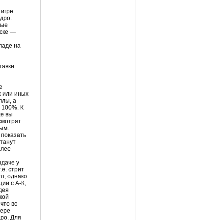
 игре
дро
.
вые
оске —
кладе на
тавки
е
х или иных
ллы
, а
 100%. К
же вы
 смотрят
ым.
 показать
станут
алее
здаче у
.е.
стрит
го, однако
ии с А-К,
дея
акой
 что во
вере
дро
. Для