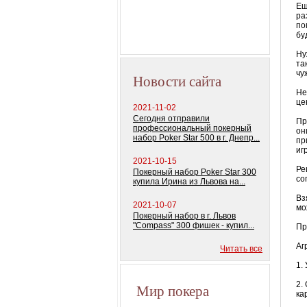
колод) 100%
Ещ
пластиковых карт
ра
по
бу
Ну
та
чу
Новости сайта
Не
це
2021-11-02
Сегодня отправили
Пр
профессиональный покерный
он
набор Poker Star 500 в г. Днепр...
пр
иг
2021-10-15
Ре
Покерный набор Poker Star 300
со
купила Ирина из Львова на...
Вз
2021-10-07
мо
Покерный набор в г. Львов
"Compass" 300 фишек - купил...
Пр
Аг
Читать все
1.
2.
Мир покера
ка