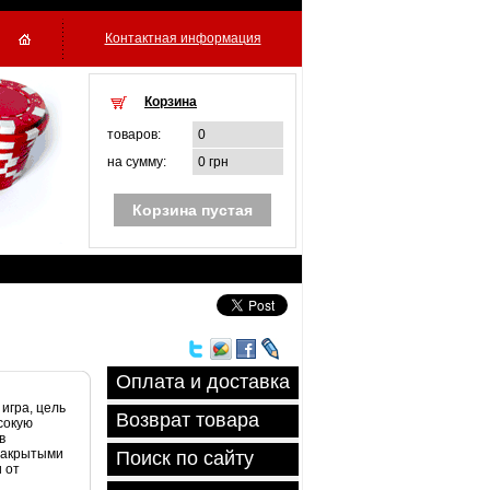
Контактная информация
Корзина
товаров:
0
на сумму:
0 грн
Корзина пустая
Оплата и доставка
игра, цель
Возврат товара
сокую
в
 закрытыми
Поиск по сайту
 от