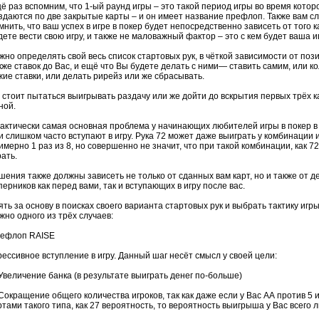
ё раз вспомним, что 1-ый раунд игры – это такой период игры во время которо
здаются по две закрытые карты – и он имеет название
префлоп
. Также вам с
мнить, что ваш успех в игре в покер будет непосредственно зависеть от того к
дете вести свою игру, и также не маловажный фактор – это с кем будет ваша и
жно определять свой весь список стартовых рук, в чёткой зависимости от пози
кже ставок до Вас, и ещё что Вы будете делать с ними— ставить самим, или
к
жие ставки, или делать
рирейз
или же сбрасывать.
 стоит пытаться выигрывать раздачу или же дойти до вскрытия первых трёх 
ной.
актически самая основная проблема у начинающих любителей игры в покер в 
и слишком часто вступают в игру. Рука 72 может даже выиграть у комбинации и
имерно 1 раз из 8, но совершенно не значит, что при такой комбинации, как 72
рать.
шения также должны зависеть не только от сданных вам карт, но и также от д
перников как перед вами, так и вступающих в игру после вас.
ять за основу в поисках своего варианта стартовых рук и выбрать тактику игр
жно одного из трёх случаев:
ефлоп
RAISE
рессивное вступление в игру. Данный шаг несёт смысл у своей цели:
 Увеличение банка (в результате выиграть денег по-больше)
 Сокращение общего количества игроков, так как даже если у Вас АА против 5 и
ртами такого типа, как 27 вероятность, то вероятность выигрыша у Вас всего 