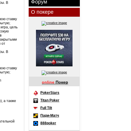
Форум
ры. В
О покере
вою ставку
рытую;
игра, цель
сокую
в
 закрытыми
 от
ры. В
вою ставку
рытую;
л
online
Покер
PokerStars
Titan Poker
р
), а также
Full Tilt
Пари-Матч
ательной
888poker