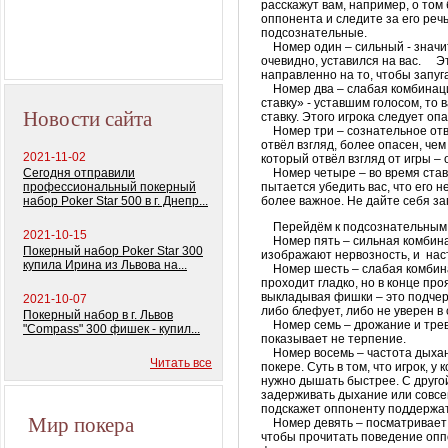
колод) 100%
расскажут вам, например, о том
пластиковых карт
оппонента и следите за его реч
подсознательные.
Номер один – сильный - значит
очевидно, уставился на вас. Эт
направленно на то, чтобы запуга
Номер два – слабая комбинация
ставку» - уставшим голосом, т
Новости сайта
ставку. Этого игрока следует оп
Номер три – сознательное отвед
отвёл взгляд, более опасен, чем
2021-11-02
который отвёл взгляд от игры – 
Сегодня отправили
Номер четыре – во время ставк
профессиональный покерный
пытается убедить вас, что его н
набор Poker Star 500 в г. Днепр...
более важное. Не дайте себя за
Перейдём к подсознательным 
2021-10-15
Номер пять – сильная комбинац
Покерный набор Poker Star 300
изображают нервозность, и нас
купила Ирина из Львова на...
Номер шесть – слабая комбинац
проходит гладко, но в конце пр
выкладывая фишки – это подчер
2021-10-07
либо блефует, либо не уверен в
Покерный набор в г. Львов
Номер семь – дрожание и трево
"Compass" 300 фишек - купил...
показывает не терпение.
Номер восемь – частота дыхани
Читать все
покере. Суть в том, что игрок, 
нужно дышать быстрее. С другой
задерживать дыхание или совсем
подскажет оппоненту поддержат
Мир покера
Номер девять – посматривает н
чтобы прочитать поведение оппо