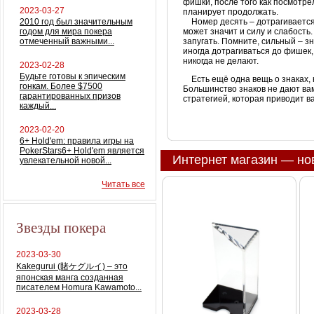
фишки, после того как посмотрел
2023-03-27
планирует продолжать.
2010 год был значительным
Номер десять – дотрагивается 
годом для мира покера
может значит и силу и слабость.
отмеченный важными...
запугать. Помните, сильный – з
иногда дотрагиваться до фишек, 
никогда не делают.
2023-02-28
Будьте готовы к эпическим
Есть ещё одна вещь о знаках, к
гонкам. Более $7500
Большинство знаков не дают вам
гарантированных призов
стратегией, которая приводит 
каждый...
2023-02-20
6+ Hold'em: правила игры на
PokerStars6+ Hold'em является
Интернет магазин — но
увлекательной новой...
Читать все
Звезды покера
2023-03-30
Kakegurui (賭ケグルイ) – это
японская манга созданная
писателем Homura Kawamoto...
2023-03-28